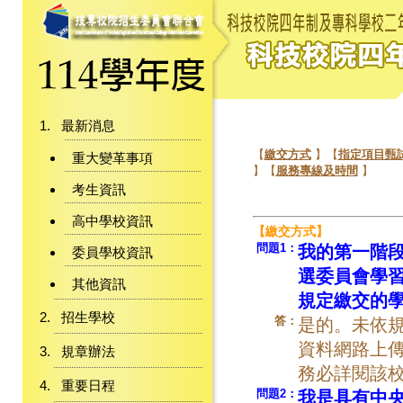
最新消息
【
繳交方式
】【
指定項目甄
重大變革事項
】【
服務專線及時間
】
考生資訊
高中學校資訊
【繳交方式】
問題1：
我的第一階段
委員學校資訊
選委員會學習
其他資訊
規定繳交的
招生學校
答：
是的。未依規
資料網路上傳
規章辦法
務必詳閱該校
重要日程
問題2：
我是具有中