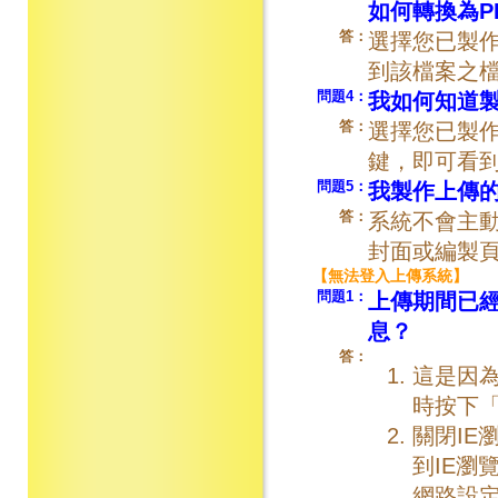
如何轉換為P
答：
選擇您已製
到該檔案之
問題4：
我如何知道製
答：
選擇您已製作
鍵，即可看
問題5：
我製作上傳
答：
系統不會主
封面或編製
【無法登入上傳系統】
問題1：
上傳期間已
息？
答：
這是因
時按下「
關閉IE瀏
到IE瀏
網路設定