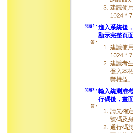
建議使用
1024 * 
問題2：
進入系統後
顯示完整頁
答：
建議使用
1024 
建議考
登入本
響權益
問題3：
輸入統測准考
行碼後，畫
答：
請先確
號碼及身
通行碼