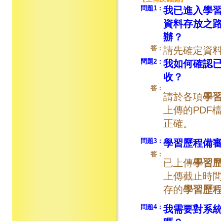
問題1：
我已進入學
資料存放之
辦？
答：
請先確定資料
問題2：
我如何確認
收？
答：
請於各項
學
上傳的PDF
正確。
問題3：
學習歷程備
答：
已上傳
學習
上傳截止時
存的
學習歷
問題4：
我需要對系統