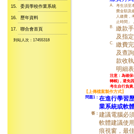
A.
考生須至
委員學校作業系統
費金額及
人繳費，
歷年資料
止時間」
B.
繳款手
聯合會首頁
及指定
到站人次：17455318
C.
繳費完
及查詢
款收執
明細表
注意：為確保
轉帳)，避免
考生自行負責
【上傳檔案製作方式】
問題1：
在進行學習
業系統或軟
答：
建議電腦必
軟體建議使用o
痕視窗，最佳瀏