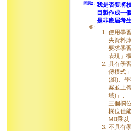
問題2：
我是否要將校
目製作成一
是非應屆考
答：
使用學
央資料庫
要求學習
表現」
具有學
傳模式」
(組)、
案並上傳
域)」、
三個欄
欄位僅能
MB乘
不具有