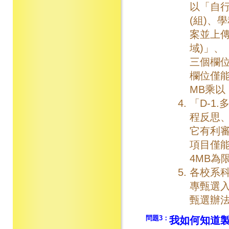
以「自行
(組)、
案並上傳
域)」、
三個欄
欄位僅能
MB乘
「D-1
程反思、
它有利
項目僅能
4MB為
各校系科
專甄選入
甄選辦
問題3：
我如何知道製