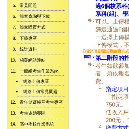
過6個校系科
常見問題
系科(組)、
簡章查詢與下載
答：
可以。上傳模
簡章購買方式
篩選通過6個
一選擇上傳
下載專區
上傳模式，
統計資料
【指定項目甄試費繳費方
問題：
第二階段的
相關網站連結
答：
考生如欲參加
一般組考生作業系統
者，須依報名
費。
網路上傳專區
1.
指定項目
網路上傳常見問題
「指定項
青年儲蓄帳戶考生專區
750元。
低收入戶
考生協助專區
200元，
高中學校作業系統
2.
繳費方式