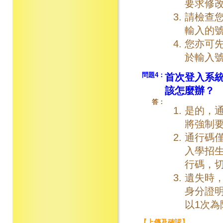
要求修
請檢查您
輸入的
您亦可先
於輸入
問題4：
首次登入系
該怎麼辦？
答：
是的，
將強制
通行碼
入學招
行碼，
遺失時
身分證
以1次為
【上傳及確認】