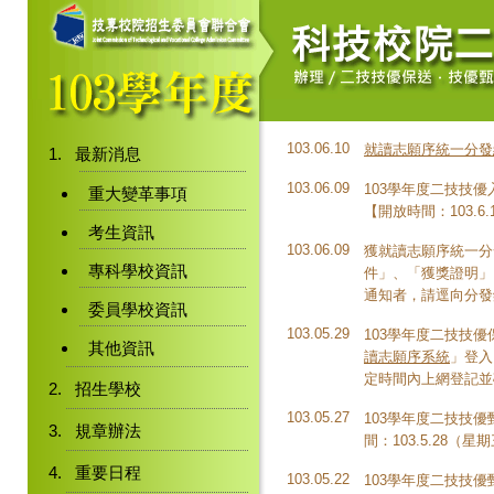
103.06.10
就讀志願序統一分發
最新消息
103.06.09
103學年度二技技
重大變革事項
【開放時間：103.6.
考生資訊
103.06.09
獲就讀志願序統一分
專科學校資訊
件」、「獲獎證明」
通知者，請逕向分發
委員學校資訊
103.05.29
103學年度二技技
其他資訊
讀志願序系統
」登入，
定時間內上網登記並
招生學校
103.05.27
103學年度二技技
規章辦法
間：103.5.28（星
重要日程
103.05.22
103學年度二技技