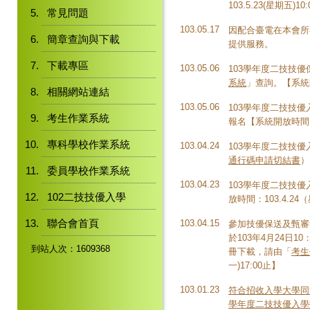
103.5.23(星期五)1
常見問題
103.05.17
因配合臺電在本會所在
簡章查詢與下載
提供服務。
下載專區
103.05.06
103學年度二技技
系統
」查詢。【系統開放
相關網站連結
103.05.06
103學年度二技技
考生作業系統
報名【系統開放時間：10
專科學校作業系統
103.04.24
103學年度二技技
通行碼申請切結書
）
委員學校作業系統
103.04.23
103學年度二技技
102二技技優入學
放時間：103.4.24（
聯合會首頁
103.04.15
參加技優保送及甄審
於103年4月24日
到站人次：1609368
冊下載，請由「
考生
一)17:00止】
103.01.23
符合招收入學大學同
學年度二技技優入學