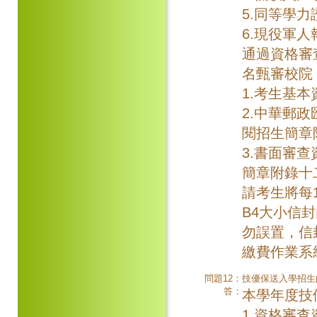
5.同等學
6.現役軍
通過資格審
名甄審校院
1.考生基本
2.中華郵
閱招生簡章
3.書面審
簡章附錄十
請考生將每
B4大小信
勿誤置，信
繳費作業系
問題12：
技優保送入學招生
答：
本學年度技
1.資格審