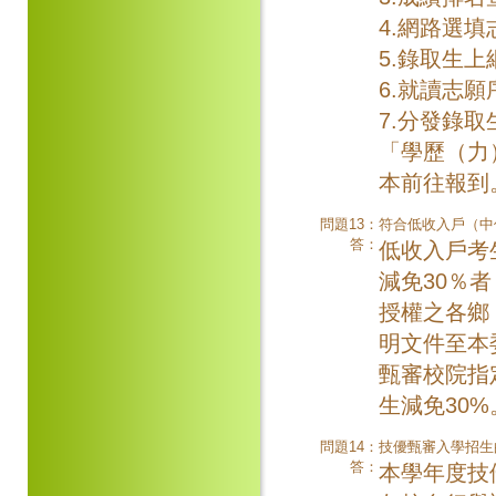
4.網路選填
5.錄取生
6.就讀志
7.分發錄
「學歷（力
本前往報到
問題13：
符合低收入戶（中
答：
低收入戶考
減免30％
授權之各鄉
明文件至本
甄審校院指
生減免30%
問題14：
技優甄審入學招生
答：
本學年度技