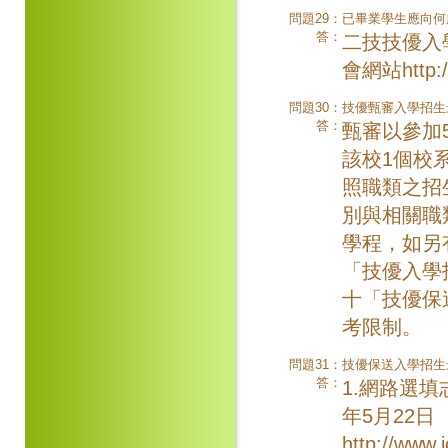
問題29：
已畢業學生應向何
答：
二技技優入
會網站http:/
問題30：
技優甄審入學招生
答：
甄審以參加
該校1個校
照職類之招
別與相關職
學程，如另
「技優入學
十「技優保
考限制。
問題31：
技優保送入學招生
答：
1.網路選填
年5月22日
http://www.j