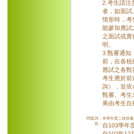
2.考生請
者，如面試
情形時，考
能參加應試
之面試或實
明。
3.甄審通知
前，在各校
應試之各甄
考生應於前
詢），並依
甄審。考生
果由考生自
問題26：
本學年度二技技優
答：
自103學
自102年1