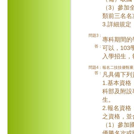
（3）參加
類前三名名
3.詳細規
問題3：
專科期間的
答：
可以，10
入學招生，
問題4：
報名二技技優甄審
答：
凡具備下列
1.基本資
科部及附設
生。
2.報名資
之資格，並
（1）參加
優勝名次或