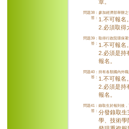
章。
問題38：
參加經濟部舉辦之
答：
1.不可報名
2.必須取
問題39：
取得行政院環保署
答：
1.不可報名
2.必須是
報名。
問題40：
持有各類國內外職
答：
1.不可報名
2.必須是
報名。
問題41：
錄取生於報到後，
答：
分發錄取生
學、技術學
發現重複報