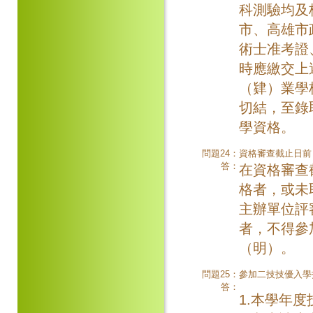
科測驗均及
市、高雄市
術士准考證
時應繳交上
（肄）業學
切結，至錄
學資格。
問題24：
資格審查截止日前
答：
在資格審查
格者，或未
主辦單位評
者，不得參
（明）。
問題25：
參加二技技優入學
答：
1.本學年