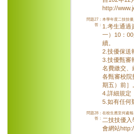
http://ww
問題27：
本學年度二技技優
答：
1.考生通過
一）10：0
續。
2.技優保
3.技優甄
名費繳交、
各甄審校院
期五）前］
4.詳細規
5.如有任何疑
問題28：
在校生應至何處報
答：
二技技優入
會網站http:/