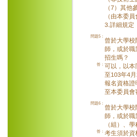
（7）其他
（由本委員
3.詳細規
問題5：
曾於大學校
師，或於職
招生嗎？
答：
可以，以本同
至103年4
報名資格證
至本委員會
問題6：
曾於大學校
師，或於職
（組）、學
答：
考生須於資