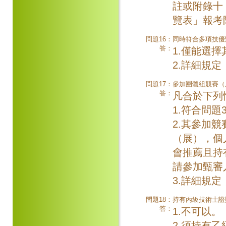
註或附錄十
覽表」報考
問題16：
同時符合多項技優
答：
1.僅能選
2.詳細規
問題17：
參加團體組競賽（
答：
凡合於下列
1.符合問
2.其參加
（展），個
會推薦且持
請參加甄審
3.詳細規
問題18：
持有丙級技術士證
答：
1.不可以。
2.須持有