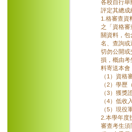
各校自行舉
評定其總成
1.格審查
之「資格審
關資料，包
名、查詢或
切勿公開或
損，概由考
料寄送本會
（1）資格
（2）學歷
（3）獲獎
（4）低收
（5）現役
2.本學年
審查考生須