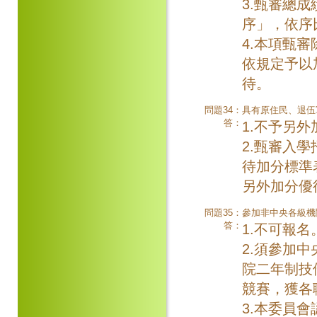
3.甄審總
序」，依序
4.本項甄
依規定予以
待。
問題34：
具有原住民、退伍
答：
1.不予另
2.甄審入
待加分標準
另外加分優
問題35：
參加非中央各級機
答：
1.不可報名
2.須參加
院二年制技
競賽，獲各
3.本委員