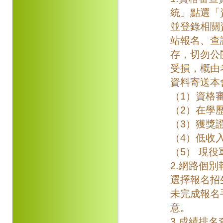
統」點選「
並登錄相關
站報名、查
存，切勿公
受損，概由
資料寄送本
（1）資格
（2）在學
（3）獲獎
（4）低收
（5） 現
2.網路個
選擇報名招
未完成報名
意。
3.成績排名