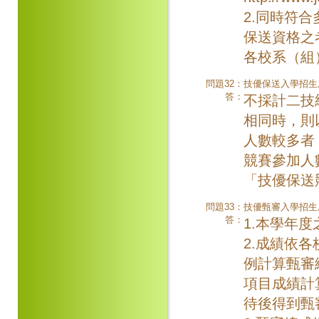
2.同時符
保送資格之
各校系（組
問題32：
技優保送入學招生
答：
不採計二技
相同時，則
人數較多者
競賽參加人
「技優保送
問題33：
技優甄審入學招生
答：
1.本學年
2.成績依
例計算甄審
項目成績計
待後得到甄