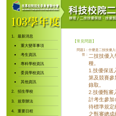
最新消息
【常見問題】
重大變革事項
問題1：
什麼是二技技優入
考生資訊
答：
二技技優入
種。
專科學校資訊
1.技優保
委員學校資訊
第及競賽參
其他資訊
錄取。
招生學校
2.技優甄
計考生參加
規章辦法
待標準規定
重要日程
之甄審總成