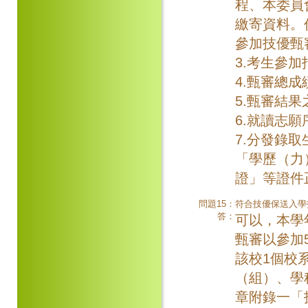
程、本委員
繳寄資料。
參加技優甄
3.考生參
4.甄審總
5.甄審結
6.就讀志
7.分發錄
「學歷（力
證」等證件
問題15：
符合技優保送入學
答：
可以，本學
甄審以參加
該校1個校
（組）、學
章附錄一「