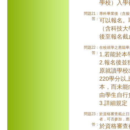
學校）入學
問題21：
專科畢業後（含服
答：
可以報名。
（含科技大
後至報名截
問題22：
在校就學之應屆畢
答：
1.若能於
2.報名後
原就讀學校
220學分
本，而未能
由學生自行
3.詳細規
問題23：
於資格審查截止日
者，可否參加，應
答：
於資格審查