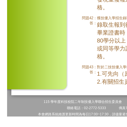
格。
問題42：
獲技優入學招生錄
答：
錄取生報到
畢業證書時
80學分以
或同等學力
格。
問題43：
對於二技技優入學
答：
1.可先向
2.有關招生資訊可
115 學年度科技校院二年制技優入學聯合招生委員會 地址
聯絡電話：02-2772-5333 傳真電
本會網路系統維護更新時間為每日17:00~17:30，請儘