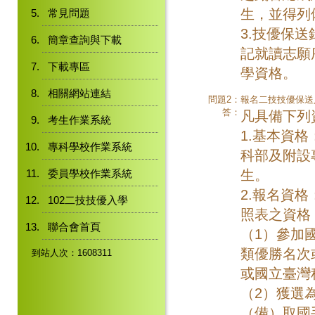
生，並得列
常見問題
3.技優保
簡章查詢與下載
記就讀志願
下載專區
學資格。
相關網站連結
問題2：
報名二技技優保送
答：
凡具備下列
考生作業系統
1.基本資
專科學校作業系統
科部及附設
委員學校作業系統
生。
2.報名資
102二技技優入學
照表之資格
聯合會首頁
（1）參加
類優勝名次
到站人次：1608311
或國立臺灣
（2）獲選
（備）取國