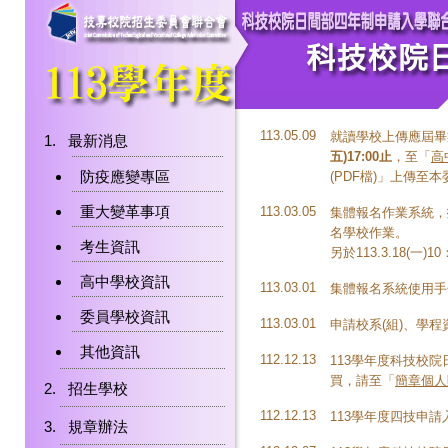
113.05.09
就讀學校上傳應屆畢
最新消息
五)17:00止
，至「
高
防疫應變專區
(PDF檔)」上傳至
重大變革事項
113.03.05
集體報名作業系統，
名學校作業。
考生資訊
另於113.3.18(
高中學校資訊
113.03.01
集體報名系統使用手
委員學校資訊
113.03.01
申請校系(組)、學
其他資訊
112.12.13
113學年度科技校院日
買，請至「
簡章個人
招生學校
112.12.13
113學年度四技申
規章辦法