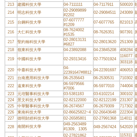
213
建國科技大學
04-7111111
04-7117911
500020
02-29089899
214
明志科技大學
02-29084511
243089
#2202
07-6077777
215
台鋼科技大學
07-6077765
821013
#1209
08-7624002
216
大仁科技大學
08-7626351
907391
#1535
02-28013131
217
聖約翰科技大學
02-28013620
251309
#6827
218
嶺東科技大學
04-23892088
04-23845208
408284
116077
219
中國科技大學
02-29313416
02-77501924
303118
04-
220
中臺科技大學
04-22391697
406053
22391647#8812
221
台南應用科技大學
06-2535643
06-2530531
710302
06-5979566
222
遠東科技大學
06-5977010
744004
#7006
223
元培醫事科技大學
03-5381183
03-6102214
300102
224
景文科技大學
02-82122000
02-82122199
231307
225
中華醫事科技大學
06-2674567
06-2679309
717302
226
東南科技大學
02-86625822~4
02-26643648
222304
227
德明財經科技大學
02-26585801
02-27991368
114011
049-2563489
南開科技大學
228
049-2567424
542020
#1309、1305
115311
02-27821862