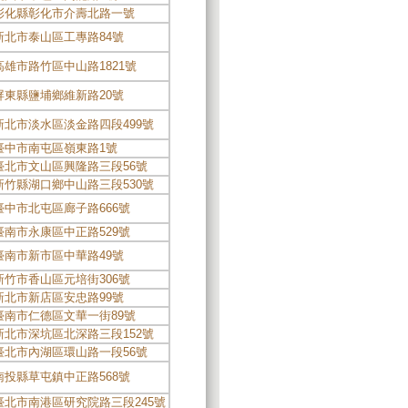
彰化縣彰化市介壽北路一號
新北市泰山區工專路84號
高雄市路竹區中山路1821號
屏東縣鹽埔鄉維新路20號
新北市淡水區淡金路四段499號
臺中市南屯區嶺東路1號
臺北市文山區興隆路三段56號
新竹縣湖口鄉中山路三段530號
臺中市北屯區廊子路666號
臺南市永康區中正路529號
臺南市新市區中華路49號
新竹市香山區元培街306號
新北市新店區安忠路99號
臺南市仁德區文華一街89號
新北市深坑區北深路三段152號
臺北市內湖區環山路一段56號
南投縣草屯鎮中正路568號
臺北市南港區研究院路三段245號