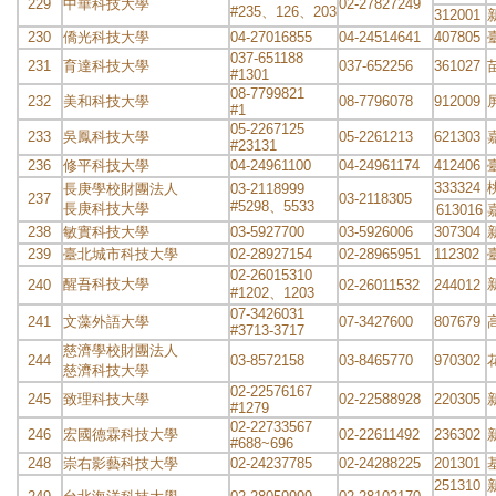
229
中華科技大學
02-27827249
#235、126、203
312001
230
僑光科技大學
04-27016855
04-24514641
407805
037-651188
231
育達科技大學
037-652256
361027
#1301
08-7799821
232
美和科技大學
08-7796078
912009
#1
05-2267125
233
吳鳳科技大學
05-2261213
621303
#23131
236
修平科技大學
04-24961100
04-24961174
412406
333324
長庚學校財團法人
03-2118999
237
03-2118305
#5298、5533
長庚科技大學
613016
238
敏實科技大學
03-5927700
03-5926006
307304
239
臺北城市科技大學
02-28927154
02-28965951
112302
02-26015310
醒吾科技大學
240
02-26011532
244012
#1202、1203
07-3426031
241
文藻外語大學
07-3427600
807679
#3713-3717
慈濟學校財團法人
244
03-8572158
03-8465770
970302
慈濟科技大學
02-22576167
245
致理科技大學
02-22588928
220305
#1279
02-22733567
246
宏國德霖科技大學
02-22611492
236302
#688~696
248
崇右影藝科技大學
02-24237785
02-24288225
201301
251310