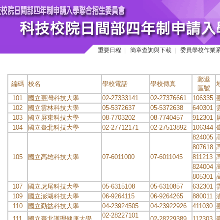
重要日程
|
簡章查詢與下載
|
委員學校作業
郵遞
編碼
校名
學校電話
學校傳真
區號
101
國立臺灣科技大學
02-27333141
02-27376661
106335
102
國立雲林科技大學
05-5372637
05-5372638
640301
103
國立屏東科技大學
08-7703202
08-7740457
912301
104
國立臺北科技大學
02-27712171
02-27513892
106344
824005
807618
105
國立高雄科技大學
07-6011000
07-6011045
811213
824004
805301
107
國立虎尾科技大學
05-6315108
05-6310857
632301
109
國立澎湖科技大學
06-9264115
06-9264265
880011
110
國立勤益科技大學
04-23924505
04-23922926
411030
02-28227101
111
國立臺北護理健康大學
02-28229389
112303