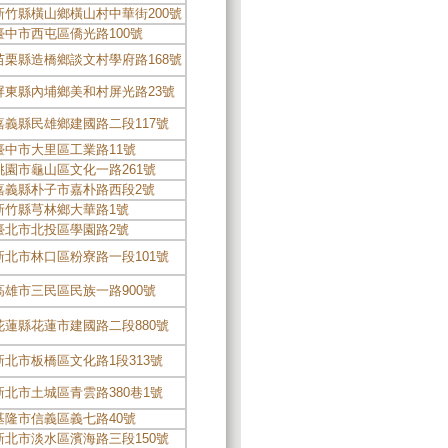
新竹縣橫山鄉橫山村中華街200號
臺中市西屯區僑光路100號
苗栗縣造橋鄉談文村學府路168號
屏東縣內埔鄉美和村屏光路23號
嘉義縣民雄鄉建國路二段117號
臺中市大里區工業路11號
桃園市龜山區文化一路261號
嘉義縣朴子市嘉朴路西段2號
新竹縣芎林鄉大華路1號
臺北市北投區學園路2號
新北市林口區粉寮路一段101號
高雄市三民區民族一路900號
花蓮縣花蓮市建國路二段880號
新北市板橋區文化路1段313號
新北市土城區青雲路380巷1號
基隆市信義區義七路40號
新北市淡水區濱海路三段150號