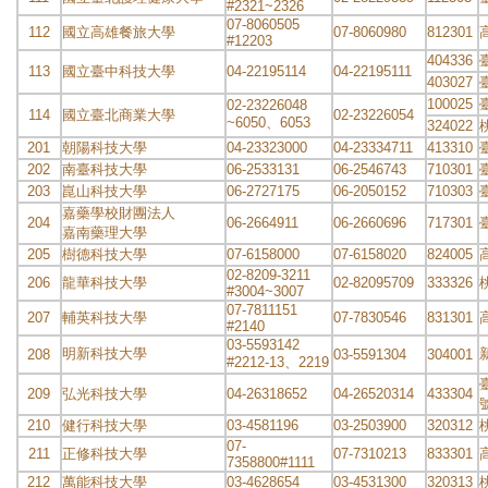
#2321~2326
07-8060505
112
國立高雄餐旅大學
07-8060980
812301
#12203
404336
113
國立臺中科技大學
04-22195114
04-22195111
403027
100025
02-23226048
114
國立臺北商業大學
02-23226054
~6050、6053
324022
201
朝陽科技大學
04-23323000
04-23334711
413310
202
南臺科技大學
06-2533131
06-2546743
710301
203
崑山科技大學
06-2727175
06-2050152
710303
嘉藥學校財團法人
204
06-2664911
06-2660696
717301
嘉南藥理大學
205
樹德科技大學
07-6158000
07-6158020
824005
02-8209-3211
206
龍華科技大學
02-82095709
333326
#3004~3007
07-7811151
207
輔英科技大學
07-7830546
831301
#2140
03-5593142
明新科技大學
208
03-5591304
304001
#2212-13、2219
209
弘光科技大學
04-26318652
04-26520314
433304
210
健行科技大學
03-4581196
03-2503900
320312
07-
211
正修科技大學
07-7310213
833301
7358800#1111
212
萬能科技大學
03-4628654
03-4531300
320313