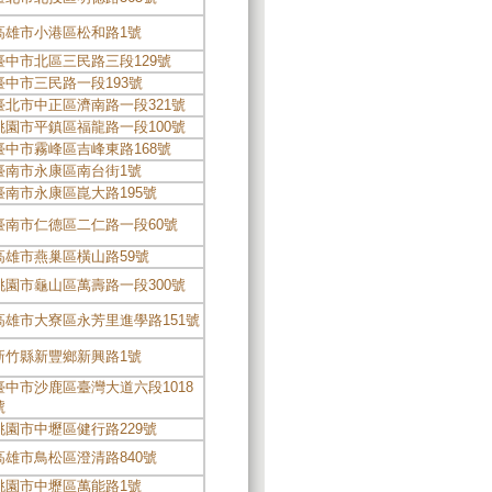
高雄市小港區松和路1號
臺中市北區三民路三段129號
臺中市三民路一段193號
臺北市中正區濟南路一段321號
桃園市平鎮區福龍路一段100號
臺中市霧峰區吉峰東路168號
臺南市永康區南台街1號
臺南市永康區崑大路195號
臺南市仁德區二仁路一段60號
高雄市燕巢區橫山路59號
桃園市龜山區萬壽路一段300號
高雄市大寮區永芳里進學路151號
新竹縣新豐鄉新興路1號
臺中市沙鹿區臺灣大道六段1018
號
桃園市中壢區健行路229號
高雄市鳥松區澄清路840號
桃園市中壢區萬能路1號