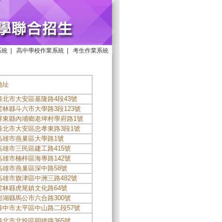
系統
|
高中學校作業系統
|
考生作業系統
地址
臺北市大安區基隆路4段43號
雲林縣斗六市大學路3段123號
屏東縣內埔鄉老埤村學府路1號
臺北市大安區忠孝東路3段1號
高雄市燕巢區大學路1號
高雄市三民區建工路415號
高雄市楠梓區海專路142號
高雄市燕巢區深中路58號
高雄市旗津區中洲三路482號
雲林縣虎尾鎮文化路64號
澎湖縣馬公市六合路300號
臺中市太平區中山路二段57號
臺北市北投區明德路365號