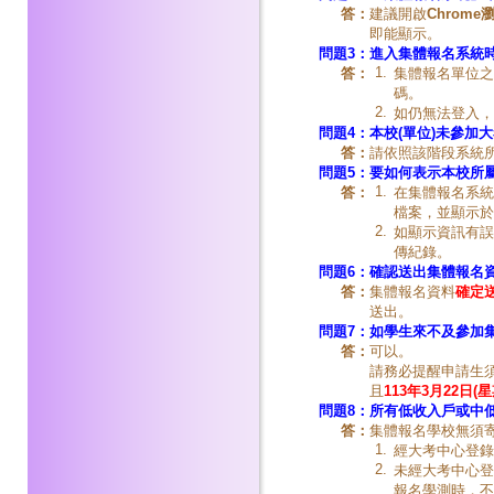
答：
建議開啟
Chrome
即能顯示。
問題3：
進入集體報名系統
1.
答：
集體報名單位之
碼。
2.
如仍無法登入，請來
問題4：
本校(單位)未參加
答：
請依照該階段系統
問題5：
要如何表示本校所
1.
答：
在集體報名系統
檔案，並顯示於
2.
如顯示資訊有誤
傳紀錄。
問題6：
確認送出集體報名
答：
集體報名資料
確定
送出。
問題7：
如學生來不及參加
答：
可以。
請務必提醒申請生
且
113年3月22日(星
問題8：
所有低收入戶或中
答：
集體報名學校無須
1.
經大考中心登錄
2.
未經大考中心登
報名學測時，不