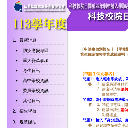
最新消息
【
申請生個別報名
】【
學校
防疫應變專區
業生確認在校學業成績證明
重大變革事項
考生資訊
【申請生個別報名】
問題1：
進入報名系統後，
高中學校資訊
1.
答：
建議將螢幕解析度
2.
建議申請生
請勿
委員學校資訊
影響權益。
問題2：
為什麼網頁
無法顯
其他資訊
1.
答：
請使用電腦，開
2.
建議申請生
請勿
招生學校
影響權益。
問題3：
輸入「身分證統一
規章辦法
答：
欲參加本招生之申