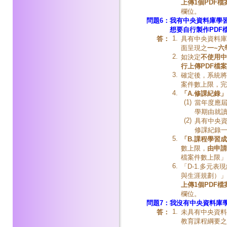
上傳
1個PDF檔
欄位。
問題6：
我有中央資料庫學
想要自行製作PDF
1.
答：
具有中央資料庫
面呈現之
一
~六
2.
如決定
不使用中
行上傳
PDF檔
3.
確定後，系統將
案件數上限，完
4.
「A.修課紀錄
(1)
當年度應
學期由就
(2)
具有中央資
修課紀錄
5.
「B.課程學習
數上限，
由申請
檔案件數上限」
6.
「D-1.多元
與生涯規劃）」
上傳
1個PDF檔
欄位。
問題7：
我沒有中央資料庫
1.
答：
未具有中央資料
教育課程綱要之