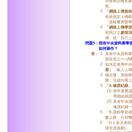
而致無法報名參
取。
3.
「網路上傳資格
各校規定上傳截
「資格審查暨學
4.
「網路上傳學習
程所訂之
參採項
傳」或「自行上
問題5：
我有中央資料庫學
如何操作？
1.
答：
具有中央資料庫
面呈現之
一
~六
2.
如決定使用中央
案」
，輸入上傳
3.
確定後，系統將
限，完成勾選上
4.
「A.修課紀錄
(1)
當年度應
學期由就
(2)
具有中央資
修課紀錄
5.
「B.課程學習
數上限，分別
勾
6.
「D-1.多元
與生涯規劃)」