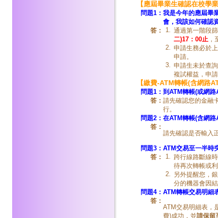
【應屆畢業生確認在校學
問題1：
我是今年的應屆畢
會，我該如何確認
1.
答：
通過第一階段篩
二)17：00止
，
2.
申請生務必於上
申請。
3.
申請生未於查詢
複試權益，申請
【繳費-ATM轉帳(含網路A
問題1：
到ATM轉帳(或網路
答：
請先確認您的金融
行。
問題2：
在ATM轉帳(含網路
答：
請先確認是否輸入
問題3：
ATM交易至一半時
1.
答：
跨行線路斷線時
待再次轉帳或利
2.
另外提醒您，銀
分的機器會因結
問題4：
ATM轉帳
交易明細
答：
ATM交易明細表，
費)成功，並
請保留