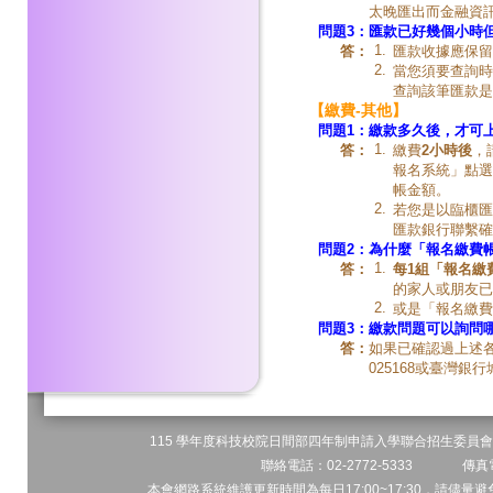
太晚匯出而金融資
問題3：
匯款已好幾個小時
1.
答：
匯款收據應保留
2.
當您須要查詢時
查詢該筆匯款是
【繳費-其他】
問題1：
繳款多久後，才可
1.
答：
繳費
2小時後
，
報名系統」點選
帳金額。
2.
若您是以臨櫃匯
匯款銀行聯繫確
問題2：
為什麼「報名繳費
1.
答：
每1組「報名繳
的家人或朋友已
2.
或是「報名繳費
問題3：
繳款問題可以詢問
答：
如果已確認過上述各
025168或臺灣銀行
115 學年度科技校院日間部四年制申請入學聯合招生委員會 
聯絡電話：02-2772-5333 傳真電
本會網路系統維護更新時間為每日17:00~17:30，請儘