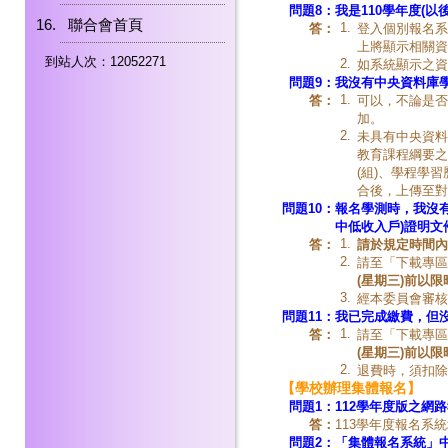
問題8：
我是110學年度(
聯合會首頁
1.
答：
登入個別報名系
上將顯示相關資
到站人次：12052271
2.
如系統顯示之資
問題9：
我沒有中央資料庫
1.
答：
可以，不論是否
加。
2.
未具有中央資料
教育課程綱要之
(組)、學程學
合後，上傳至對
問題10：
報名學測時，我沒有
中低收入戶)證明文
1.
答：
請於規定時間內
2.
請至「下載專區
(星期三)前以
3.
經本委員會審核
問題11：
我已完成繳費，但
1.
答：
請至「下載專區
(星期三)前以
2.
退費時，須扣除
【學校辦理集體報名】
問題1：
112學年度版之網
答：
113學年度報名系
問題2：
「集體報名系統」