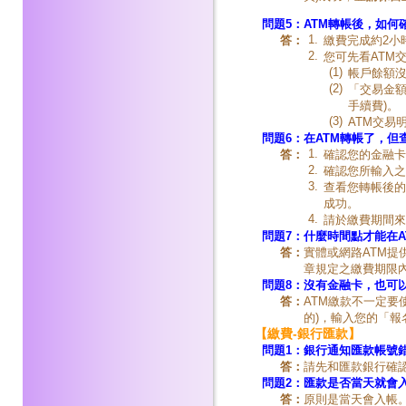
問題5：
ATM轉帳後，如何
1.
答：
繳費完成約2小
2.
您可先看ATM
(1)
帳戶餘額
(2)
「交易金額
手續費)。
(3)
ATM交易
問題6：
在ATM轉帳了，但
1.
答：
確認您的金融卡
2.
確認您所輸入之
3.
查看您轉帳後的
成功。
4.
請於繳費期間來
問題7：
什麼
時間
點才能在A
答：
實體或網路ATM提
章規定之繳費期限
問題8：
沒有金融卡，也可以
答：
ATM繳款不一定要
的)，輸入您的「
【繳費-銀行匯款】
問題1：
銀行通知
匯款帳號
答：
請先和匯款銀行確
問題2：
匯款是否當天就會
答：
原則是當天會入帳。