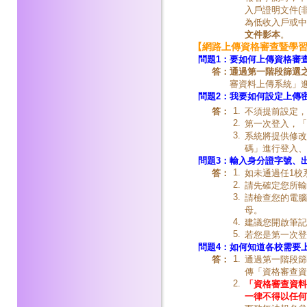
入戶證明文件(
為低收入戶或中
文件影本
。
【網路上傳資格審查暨學
問題1：
要如何上傳資格審
答：
通過第一階段篩選
審資料上傳系統」
問題2：
我要如何設定上傳
1.
答：
不須提前設定，
2.
第一次登入，「
3.
系統將提供修改
碼」進行登入、
問題3：
輸入身分證字號、
1.
答：
如未通過任1校
2.
請先確定您所輸
3.
請檢查您的電腦
母。
4.
建議您開啟筆記
5.
若您是第一次登
問題4：
如何知道各校需要
1.
答：
通過第一階段篩
傳「資格審查資
2.
「資格審查資料
一律不得以任何