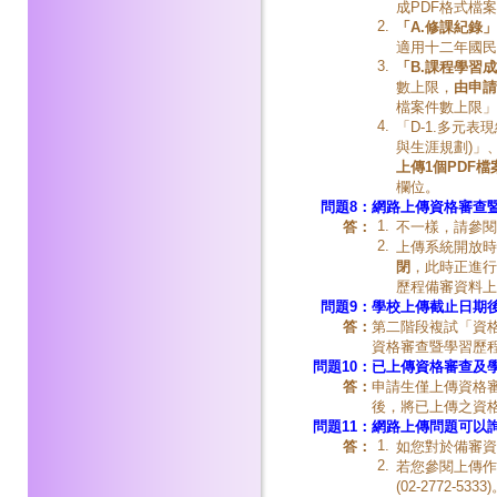
成PDF格式檔
2.
「A.修課紀錄
適用十二年國民
3.
「B.課程學習
數上限，
由申請
檔案件數上限」
4.
「D-1.多元
與生涯規劃)」
上傳
1個PDF檔
欄位。
問題8：
網路
上傳資格審查
1.
答：
不一樣，請參閱
2.
上傳系統開放時
閉
，此時正進行
歷程備審資料上
問題9：
學校
上傳截止日期
答：
第二階段複試「資
資格審查暨學習歷
問題10：
已上傳資格審查及
答：
申請生僅上傳資格
後，將已上傳之資
問題11：
網路
上傳問題
可以
1.
答：
如您對於備審資
2.
若您參閱上傳作
(02-2772-5333