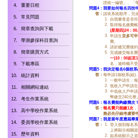
證統一編號」、「學
重要日程
問題4：
我要
如何報名
四技
答：
請依系統順序，完
常見問題
1.
自我審查是否符
2.
取得報名繳費帳
簡章查詢與下載
(星期四)24：0
3.
申請生
至多可申
學測參採科目查詢
費。
4.
請於繳完費後約
簡章購買方式
5.
完成繳交報名費
一)10：00起至
下載專區
名，逾時概不受
問題5：
我決定報名6個校系
答：
每申請1個校系(組)
統計資料
1.
一般申請生：報
2.
低收入戶申請生
相關網站連結
3.
中低收入戶申請
幣繳交240元整
考生作業系統
問題6：
報名費能夠繳幾次
答：
報名費只能繳1次
，
高中學校作業系統
務必先仔細考慮要
問題7：
我是當年度應屆畢
委員學校作業系統
1.
答：
登入個別報名系
上將顯示相關資
歷年資料
2.
如系統顯示之資