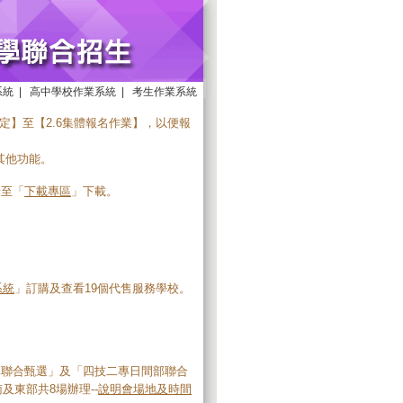
系統
|
高中學校作業系統
|
考生作業系統
設定】至【2.6集體報名作業】，以便報
及其他功能。
請至「
下載專區
」下載。
系統
」訂購及查看19個代售服務學校。
專聯合甄選」及「四技二專日間部聯合
及東部共8場辦理--
說明會場地及時間