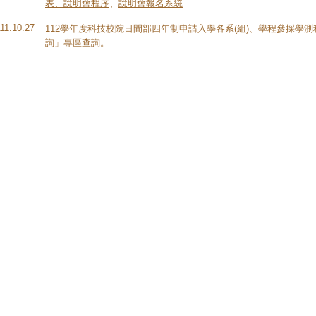
表、說明會程序
、
說明會報名系統
111.10.27
112學年度科技校院日間部四年制申請入學各系(組)、學程參採學
詢
」專區查詢。