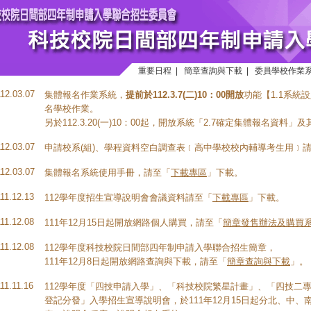
重要日程
|
簡章查詢與下載
|
委員學校作業
112.03.07
集體報名作業系統，
提前於
112.3.7(二)10：00開放
功能【1.1系統
名學校作業。
另於112.3.20(一)10：00起，開放系統「2.7確定集體報名資料」
112.03.07
申請校系(組)、學程資料空白調查表﹝高中學校校內輔導考生用﹞
112.03.07
集體報名系統使用手冊，請至「
下載專區
」下載。
111.12.13
112學年度招生宣導說明會會議資料請至「
下載專區
」下載。
111.12.08
111年12月15日起開放網路個人購買，請至「
簡章發售辦法及購買
111.12.08
112學年度科技校院日間部四年制申請入學聯合招生簡章，
111年12月8日起開放網路查詢與下載，請至「
簡章查詢與下載
」。
11.11.16
112學年度「四技申請入學」、「科技校院繁星計畫」、「四技二
登記分發」入學招生宣導說明會，於111年12月15日起分北、中、南