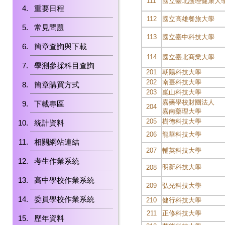
111
國立臺北護理健康大
重要日程
112
國立高雄餐旅大學
常見問題
113
國立臺中科技大學
簡章查詢與下載
114
國立臺北商業大學
學測參採科目查詢
201
朝陽科技大學
202
南臺科技大學
簡章購買方式
203
崑山科技大學
嘉藥學校財團法人
下載專區
204
嘉南藥理大學
205
樹德科技大學
統計資料
206
龍華科技大學
相關網站連結
207
輔英科技大學
考生作業系統
明新科技大學
208
高中學校作業系統
209
弘光科技大學
委員學校作業系統
210
健行科技大學
211
正修科技大學
歷年資料