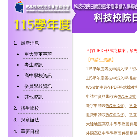
最新消息
＊採用PDF格式之檔案，須
重大變革事項
【申請生資訊】
考生資訊
115學年度四技申請入學「
高中學校資訊
115學年度四技申請入學招生
委員學校資訊
Word文件另存PDF格式檔教學
其他資訊
申請生資料勘誤表(
WORD檔
造字申請表(
WORD檔
)、(
PD
招生學校
退費申請表(
WORD檔
)、(
PD
規章辦法
大陸地區高級中學學歷證件延
重要日程
外國高級中學學歷證件延期繳