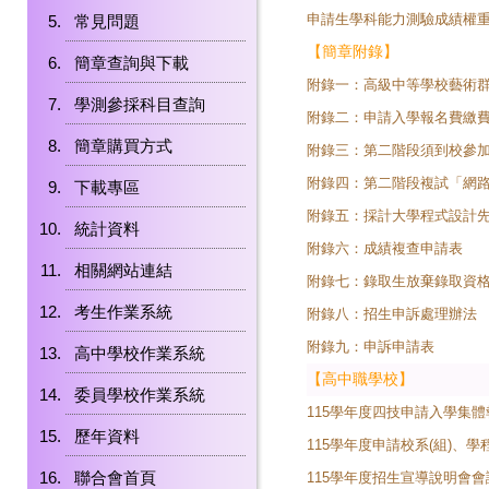
申請生學科能力測驗成績權重
常見問題
【簡章附錄】
簡章查詢與下載
附錄一：
高級中等學校藝術
學測參採科目查詢
附錄二：
申請入學報名費繳
簡章購買方式
附錄三：
第二階段須到校參
附錄四：
第二階段複試「網
下載專區
附錄五：
採計大學程式設計先
統計資料
附錄六：
成績複查申請表
相關網站連結
附錄七：
錄取生放棄錄取資
考生作業系統
附錄八：
招生申訴處理辦法
附錄九：
申訴申請表
高中學校作業系統
【高中職學校】
委員學校作業系統
115學年度四技申請入學集體
歷年資料
115學年度申請校系(組)、學
聯合會首頁
115學年度招生宣導說明會會