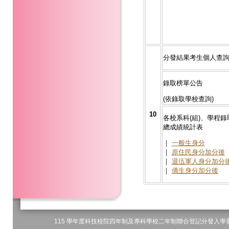
分發結果考生個人查
錄取榜單公告
(依錄取學校查詢)
10
各校系科(組)、學程錄
總成績統計表
｜
一般生身分
｜
原住民身分加分後
｜
退伍軍人身分加分
｜
僑生身分加分後
115 學年度科技校院四年制及專科學校二年制聯合登記分發入學委員