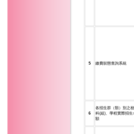
5
繳費狀態查詢系統
各招生群（類）別之
6
科(組)、學程實際招生
額