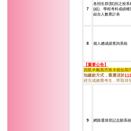
各招生群(類)別之校系
7
(組)、學程考科成績權
組合人數累計表
8
個人總成績查詢系統
【重要公告】
因凱米颱風而致未能如期
知繳款方式，最遲須於
11
經完成繳費考生，即取得
9
網路選填登記志願系