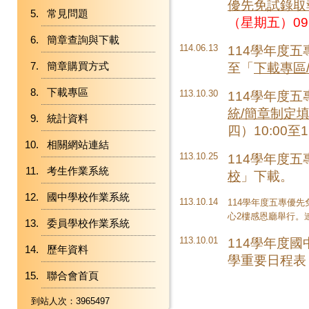
優先免試錄取
常見問題
（星期五）09
簡章查詢與下載
114.06.13
114學年度
簡章購買方式
至「
下載專區
下載專區
113.10.30
114學年度
統/簡章制定
統計資料
四）10:00至
相關網站連結
113.10.25
114學年度
考生作業系統
校
」下載。
國中學校作業系統
113.10.14
114學年度五專優先免
心2樓感恩廳舉行。連
委員學校作業系統
113.10.01
114學年度
歷年資料
學重要日程表
聯合會首頁
到站人次：3965497