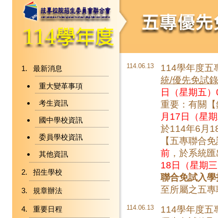
114.06.13
114學年度
最新消息
統/優先免試
重大變革事項
日（星期五）0
考生資訊
重要：有關【
月17日（星期
國中學校資訊
於114年6
委員學校資訊
【五專聯合免
前
，於系統匯
其他資訊
18日（星期三）
招生學校
聯合免試入學
至所屬之五專
規章辦法
114.06.13
114學年度
重要日程