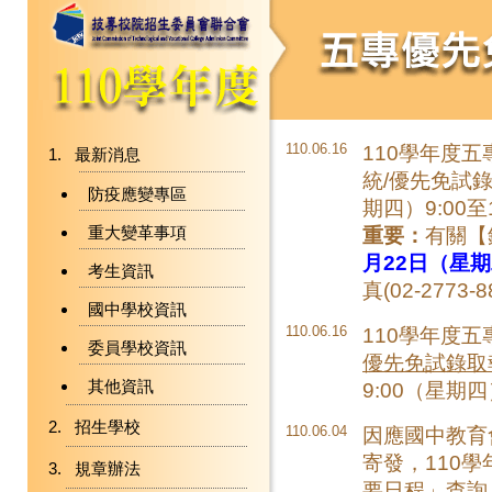
110.06.16
110學年度
最新消息
統/優先免試
防疫應變專區
期四）9:00
重大變革事項
重要：
有關【
月22日（星期
考生資訊
真(02-27
國中學校資訊
110.06.16
110學年度
委員學校資訊
優先免試錄取
其他資訊
9:00（星期
招生學校
110.06.04
因應國中教育
寄發，110
規章辦法
要日程
」查詢