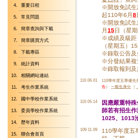
重要日程
※開放免試生志
起110年6月
8
常見問題
※開放免試生
簡章查詢與下載
月
15
日（星期二
※成績及級距
簡章購買方式
（星期五）15
下載專區
※錄取公告及
※分發結果複查
統計資料
※錄取報到及
相關網站連結
110.06.01
110學年度五專優
考生作業系統
告
）
一般生身分
｜
國中學校作業系統
110.05.14
因應嚴重特殊
師若有招生作業
委員學校作業系統
1025、101
歷年資料
109.11.09
110學年度
聯合會首頁