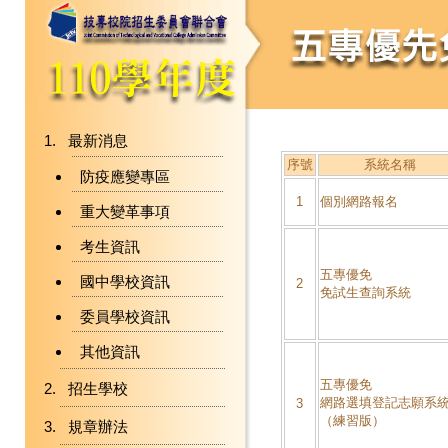
最新消息
序號
系統名稱
防疫應變專區
1
個別網路報名
重大變革事項
考生資訊
五專優免
國中學校資訊
2
免試生查詢系統
委員學校資訊
其他資訊
五專優免
招生學校
網路選填登記志願系
3
（練習版）
規章辦法