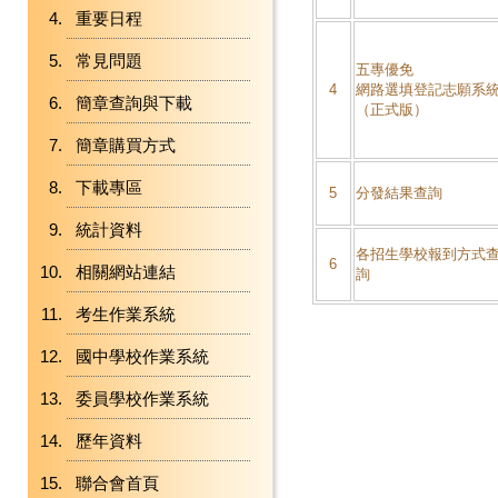
重要日程
常見問題
五專優免
4
網路選填登記志願系
簡章查詢與下載
（正式版）
簡章購買方式
下載專區
5
分發結果查詢
統計資料
各招生學校報到方式
6
相關網站連結
詢
考生作業系統
國中學校作業系統
委員學校作業系統
歷年資料
聯合會首頁