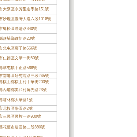
市大寮區永芳里進學路151號
市沙鹿區臺灣大道六段1018號
市鳥松區澄清路840號
縣鹽埔鄉維新路20號
市北屯區廊子路666號
市仁德區文華一街89號
縣草屯鎮中正路568號
市南港區研究院路三段245號
縣橫山鄉橫山村中華街200號
縣內埔鄉美和村屏光路23號
縣芎林鄉大華路1號
市北投區學園路2號
市三民區民族一路900號
縣花蓮市建國路二段880號