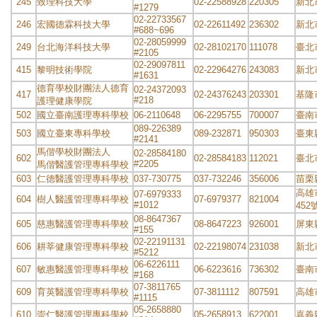
245
致理科技大學
02-22588928
220305
新北
#1279
02-22733567
246
宏國德霖科技大學
02-22611492
236302
新北
#688~696
02-28059999
249
台北海洋科技大學
02-28102170
111078
臺北
#2105
02-29097811
415
黎明技術學院
02-22964276
243083
新北
#1631
德育學校財團法人德育
02-24372093
417
02-24376243
203301
基隆
#218
護理健康學院
502
國立臺南護理專科學校
06-2110648
06-2295755
700007
臺南
089-226389
503
國立臺東專科學校
089-232871
950303
臺東
#2141
馬偕學校財團法人
02-28584180
602
02-28584183
112021
臺北
#2205
馬偕醫護管理專科學校
603
仁德醫護管理專科學校
037-730775
037-732246
356006
苗栗
高雄
07-6979333
604
樹人醫護管理專科學校
07-6979377
821004
#1012
452
08-8647367
605
慈惠醫護管理專科學校
08-8647223
926001
屏東
#155
02-22191131
606
耕莘健康管理專科學校
02-22198074
231038
新北
#5212
06-6226111
607
敏惠醫護管理專科學校
06-6223616
736302
臺南
#168
07-3811765
609
育英醫護管理專科學校
07-3811112
807591
高雄
#1115
05-2658880
610
崇仁醫護管理專科學校
05-2658913
622001
嘉義