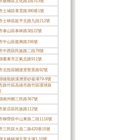
市板橋區文化路1段313號
市土城區青雲路380巷1號
市士林區延平北路九段212號
市泰山區泰林路3段22號
市中山區復興路336號
市中西區民族路二段78號
縣臺東市正氣北路911號
市北投區關渡里聖景路92號
縣後龍鎮溪洲里砂崙湖79-9號
市路竹區高雄市路竹區環球路
號
縣南州鄉三民路367號
市新店區民族路112號
市柳營區中山東路二段1116號
市三民區大昌二路420巷15號
縣大林鎮湖北里大湖1-10號