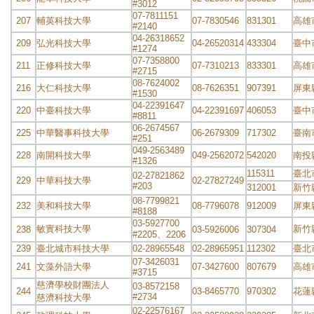
#3012
07-7811151
207
輔英科技大學
07-7830546
831301
高雄
#2140
04-26318652
209
弘光科技大學
04-26520314
433304
臺中
#1274
07-7358800
211
正修科技大學
07-7310213
833301
高雄
#2715
08-7624002
216
大仁科技大學
08-7626351
907391
屏東
#1530
04-22391647
220
中臺科技大學
04-22391697
406053
臺中
#8811
06-2674567
225
中華醫事科技大學
06-2679309
717302
臺南
#251
049-2563489
228
南開科技大學
049-2562072
542020
南投
#1326
115311
臺北
02-27821862
229
中華科技大學
02-27827249
#203
312001
新竹
08-7799821
232
美和科技大學
08-7796078
912009
屏東
#8188
03-5927700
敏實科技大學
新竹
238
03-5926006
307304
#2205、2206
239
臺北城市科技大學
02-28965548
02-28965951
112302
臺北
07-3426031
241
文藻外語大學
07-3427600
807679
高雄
#3715
慈濟學校財團法人
03-8572158
244
03-8465770
970302
花蓮
#2734
慈濟科技大學
02-22576167