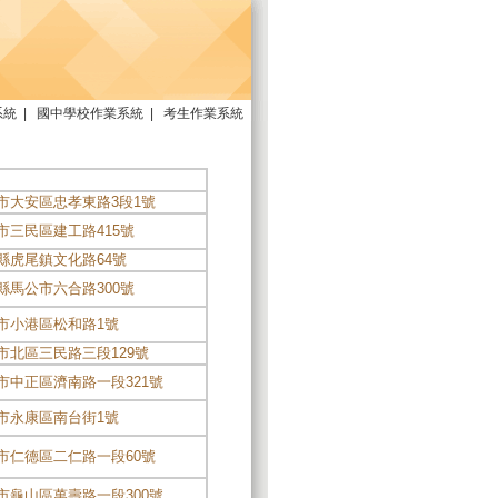
系統
|
國中學校作業系統
|
考生作業系統
市大安區忠孝東路3段1號
市三民區建工路415號
縣虎尾鎮文化路64號
縣馬公市六合路300號
市小港區松和路1號
市北區三民路三段129號
市中正區濟南路一段321號
市永康區南台街1號
市仁德區二仁路一段60號
市龜山區萬壽路一段300號