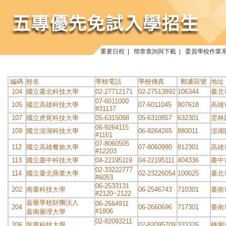
重要日程
|
簡章查詢與下載
|
委員學校作業
編碼
校名
學校電話
學校傳真
郵遞區號
地址
104
國立臺北科技大學
02-27712171
02-27513892
106344
臺北
07-6011000
105
國立高雄科技大學
07-6011045
807618
高雄
#31137
107
國立虎尾科技大學
05-6315098
05-6310857
632301
雲林
06-9264115
109
國立澎湖科技大學
06-9264265
880011
澎湖
#1161
07-8060505
112
國立高雄餐旅大學
07-8060980
812301
高雄
#12203
113
國立臺中科技大學
04-22195119
04-22195111
404336
臺中
02-33222777
114
國立臺北商業大學
02-23226054
100025
臺北
#6053
06-2533131
202
南臺科技大學
06-2546743
710301
臺南
#2120~2122
嘉藥學校財團法人
06-2664911
204
06-2660696
717301
臺南
#1806
嘉南藥理大學
02-82093211
206
龍華科技大學
02-82095709
333326
桃園