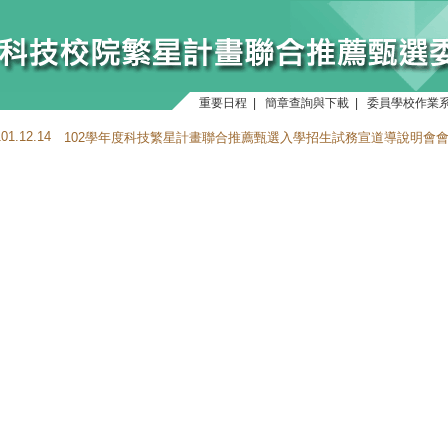
重要日程
|
簡章查詢與下載
|
委員學校作業
101.12.14
102學年度科技繁星計畫聯合推薦甄選入學招生試務宣道導說明會