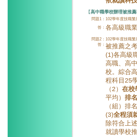
依就讀科
【
高中職學校辦理被推薦
問題1：
102學年度技職
各高級職
答：
問題2：
102學年度技職
答：
被推薦之
(1)各高
高職、高
校。綜合
程科目25
（2）
在校
平均）
排名
（組）排
(3)
全程須
除符合上
就讀學校