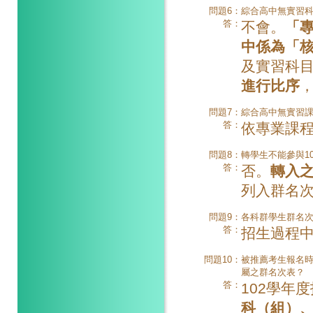
問題6：
綜合高中無實習科
答：
不會。
「
中係為「核
及實習科
進行比序
問題7：
綜合高中無實習
答：
依專業課
問題8：
轉學生不能參與1
答：
否。
轉入
列入群名
問題9：
各科群學生群名
答：
招生過程
問題10：
被推薦考生報名
屬之群名次表？
答：
102學年
科（組）