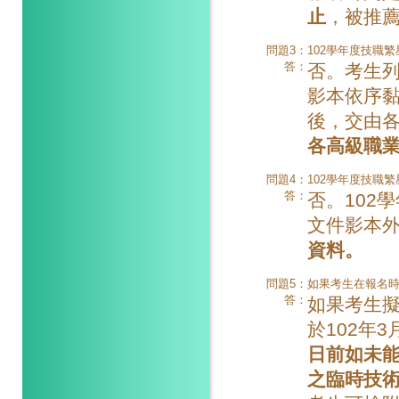
止
，被推
問題3：
102學年度技職
答：
否。考生列
影本依序
後，交由
各高級職
問題4：
102學年度技職
答：
否。102
文件影本
資料。
問題5：
如果考生在報名
答：
如果考生
於102年
日前如未
之臨時技