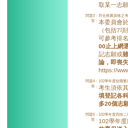
取某一志
問題3：
符合推薦資格之考
答：
本委員會於
（包括7項
可參考排
00止上網
記志願或
論，即喪
https://www
問題4：
102學年度技職
答：
考生須依其
填登記各
多20個志
問題5：
102學年度四技
答：
102學年