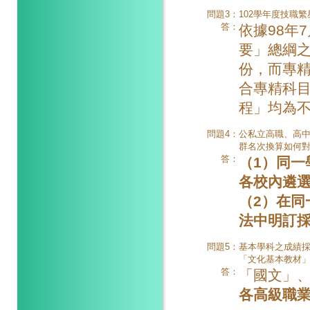
問題3：
102學年度技職
答：
依據98年
要」總綱
份，而專
合專精科
程」均為
問題4：
公私立高職、高
群名次換算如何
答：
（1）同一
各校內遴
（2）在同
法中明訂
問題5：
基本學科之成績採
「文化基本教材
答：
「國文」
各高級職