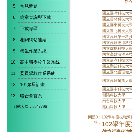
校
常見問題
國立臺灣科技大
簡章查詢與下載
國立雲林科技大
國立屏東科技大
下載專區
國立臺北科技大
國立高雄第一科
相關網站連結
國立高雄應用科
國立虎尾科技大
考生作業系統
國立高雄海洋科
國立澎湖科技大
高中職學校作業系統
國立勤益科技大
國立臺北護理健
委員學校作業系統
國立高雄餐旅大
101繁星計畫
國立臺中科技大
朝陽科技大學
聯合會首頁
南台科技大學
到站人次：3547796
崑山科技大學
問題3：
102學年度技職
答：
102學年