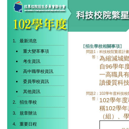
最新消息
【
招生學校相關事項
】
重大變革事項
問題1：
科技校院繁星計
答：
為縮減城
考生資訊
自96學年
高中職學校資訊
一高職具
委員學校資訊
讀優質科
其他資訊
問題2：
102學年度科技
答：
102學年
招生學校
稱102學
規章辦法
（組）、學
重要日程