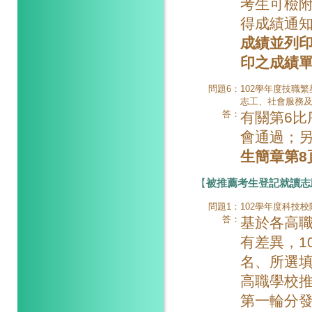
考生可檢
得成績通
成績並列
印之成績
問題6：
102學年度技職
志工、社會服務
答：
有關第6比
會通過；
生簡章第8
【
被推薦考生登記就讀志
問題1：
102學年度科技
答：
基於各高職
有差異，1
名、所選
高職學校
第一輪分發