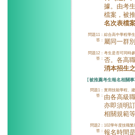
據。由考
檔案，被
名次表檔
問題11：
綜合高中學程學
答：
屬同一群
問題12：
考生是否可同時
答：
否。各高
消本招生
【
被推薦考生報名相關事
問題1：
實用技能學程、
答：
由各高級
亦即須明
相關規範
問題2：
102學年度技職
答：
報名時間