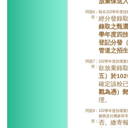
放棄保送
問題6：
報名102學年度
答：
經分發錄
錄取之甄選
學年度四
登記分發
管道之招
問題7：
102學年度技職
答：
欲放棄錄
五）於10
確定該校
戳為憑）
理。
問題8：
102學年度技職
服務及社團參與
答：
否。繳寄