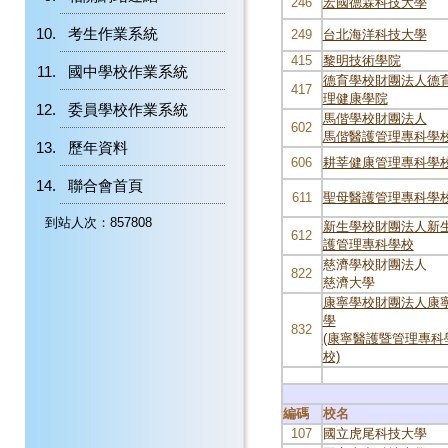
246
宏國德霖科技大學
考生作業系統
249
台北海洋科技大學
415
黎明技術學院
國中學校作業系統
德育學校財團法人德
417
理健康學院
委員學校作業系統
馬偕學校財團法人
602
馬偕醫護管理專科學
歷年資料
606
耕莘健康管理專科學
聯合會首頁
611
聖母醫護管理專科學
到站人次：857808
新生學校財團法人新
612
護管理專科學校
慈濟學校財團法人
822
慈濟大學
康寧學校財團法人康
學
832
(康寧醫護暨管理專科
校)
編碼
校名
107
國立虎尾科技大學