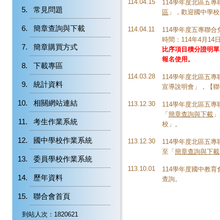
114.04.15
114學年度北區五
常見問題
區
」，歡迎國中學校
簡章查詢與下載
114.04.11
114學年度五專聯
時間：114年4月14日(
簡章購買方式
比序項目積分證明單
報名使用。
下載專區
114.03.28
114學年度北區五專
統計資料
宣導說明會」，【
聯
相關網站連結
113.12.30
114學年度北區五
「
簡章查詢與下載
」
考生作業系統
校」。
國中學校作業系統
113.12.30
114學年度北區五
至「
簡章查詢與下載
委員學校作業系統
113.10.01
114學年度國中教
歷年資料
查詢。
聯合會首頁
到站人次：1820621