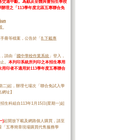
路交通中斷。為顧及全體與會招生學校
學辦理之「113學年度北區五專聯合免
jun
載。
議手冊等檔案，公告於「
8.下載專
統，請由「
國中學校作業系統
」登入，
0止。
本列印系統所列印之本招生專用
用印者不適用於113學年度五專聯合
星期二)起，辦理七場次「聯合免試入學
名網址
】
招生科組自113年1月15日(星期一)起
一)
起開放下載及網路個人購買，請至
看「五專簡章現場購買代售服務學