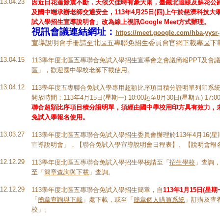
113.04.23
因近日花蓮餘震不斷，天候欠佳時有豪大雨，臺鐵北迴線及蘇花公
及國中端承辦老師交通安全，113年4月25日(四)上午於慈濟科技大
試入學招生宣導說明會」改為線上視訊Google Meet方式辦理。
視訊會議連結網址：
https://meet.google.com/hba-yysr-
宣導說明會手冊請至北區五專聯免招生委員會官網
下載專區
下
113.04.15
113學年度北區五專聯合免試入學招生宣導會之會議簡報PPT及會
區
」，歡迎國中學校老師下載使用。
113.04.12
113學年度五專聯合免試入學專用超額比序項目積分證明單列印系
開放時間：113年4月15日(星期一) 10:00起至8月30日(星期五) 17:0
聯合超額比序項目積分證明單，須經由國中學校用印方具有效力，未
免試入學報名使用。
113.03.27
113學年度北區五專聯合免試入學招生委員會辦理於113年4月16(
宣導說明會」，【
聯合免試入學宣導說明會日程表
】、【
說明會報
112.12.29
113學年度北區五專聯合免試入學招生學校請至「
招生學校
」查詢，
至「
簡章查詢與下載
」查詢。
112.12.29
113學年度北區五專聯合免試入學招生簡章，自
113年1月15日(星期
「
簡章查詢與下載
」處下載，或至「
簡章個人購買系統
」訂購及查
校」。