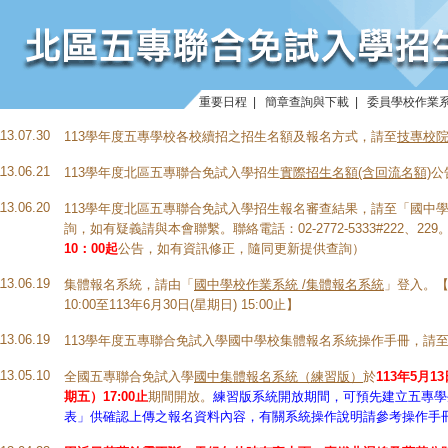
重要日程
|
簡章查詢與下載
|
委員學校作業
113.07.30
113學年度五專學校各校續招之招生名額及報名方式，請至
技專校
113.06.21
113學年度北區五專聯合免試入學招生
實際招生名額(含回流名額)
公
113.06.20
113學年度北區五專聯合免試入學招生報名審查結果，請至「
國中學
詢，如有疑義請與本會聯繫。聯絡電話：02-2772-5333#222、22
10：00起
公告，如有資訊修正，隨同更新提供查詢）
113.06.19
集體報名系統，請由「
國中學校作業系統 /集體報名系統
」登入。【
10:00至113年6月30日(星期日) 15:00止】
113.06.19
113學年度五專聯合免試入學國中學校集體報名系統操作手冊，請
113.05.10
全國五專聯合免試入學
國中集體報名系統（練習版）
於
113年5月1
期五）17:00止
期間開放。
練習版系統開放期間，可預先建立五專學
表」供確認上傳之報名資料內容，有關系統操作說明請參考操作手