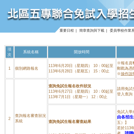
重要日程
|
簡章查詢與下載
|
委員學校作業
項
系統名稱
開放時間
次
※報名資
113年6月20日（星期四） 10：00起至
1
個別網路報名
郵戳為憑
113年6月28日（星期五） 15：00止
※
操作說
查詢免試生報名收件狀況
請用免試
113年6月27日（星期四） 10：00起至
登入查詢
113年7月1日（星期一） 12：00止
免試入學
查詢報名審查狀況
由各招生
2
系統
查詢免試生報名審查結果
五）】
若於113
請聯
者，