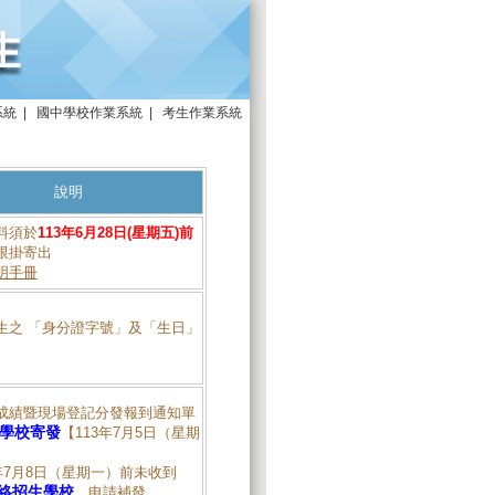
系統
|
國中學校作業系統
|
考生作業系統
說明
料須於
113年6月28日(星期五)前
限掛寄出
明手冊
生之 「身分證字號」及「生日」
成績暨現場登記分發報到通知單
學校寄發
【113年7月5日（星期
年7月8日（星期一）前未收到
絡招生學校
，申請補發。