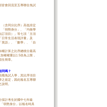
額皆會回流至五專聯合免試
」（含同分比序）高低排定
、「弱勢身分」、「均衡學
自訂項目）」等七項「主項
「日常生活表現評量」及
「英語」、「數學」、「自
加權計算之比序總積分最高
加權權重以1.5倍為上限，
招生簡章。
相同嗎？
高職免試入學，其比序項目
學之規定，因此報名五專聯
之說明。
分採計考生於國中七年級
，「弱勢身分」以報名時具