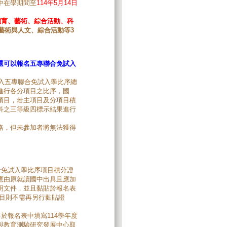
中在學期間至
114年5月14日
體育、藝術、綜合活動、科
藝術與人文、綜合活動等3
還可以報名五專聯合免試入
列入五專聯合免試入學比序總
進行各分項目之比序，國
項目，若主項目及分項目積
科之三等級四標示結果進行
。
格，但未參加者將無法獲得
合免試入學比序項目積分證
應由原就讀國中出具且應加
明文件，並且黏貼於報名表
目則不需再另行黏貼證
於報名表中填寫114學年度
與教育測驗研究發展中心取