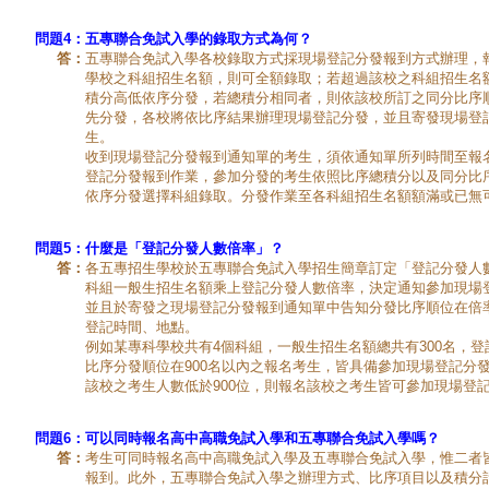
問題4：
五專聯合免試入學的錄取方式為何？
答：
五專聯合免試入學各校錄取方式採現場登記分發報到方式辦理，
學校之科組招生名額，則可全額錄取；若超過該校之科組招生名
積分高低依序分發，若總積分相同者，則依該校所訂之同分比序
先分發，各校將依比序結果辦理現場登記分發，並且寄發現場登
生。
收到現場登記分發報到通知單的考生，須依通知單所列時間至報
登記分發報到作業，參加分發的考生依照比序總積分以及同分比
依序分發選擇科組錄取。分發作業至各科組招生名額額滿或已無
問題5：
什麼是「登記分發人數倍率」？
答：
各五專招生學校於五專聯合免試入學招生簡章訂定「登記分發人
科組一般生招生名額乘上登記分發人數倍率，決定通知參加現場
並且於寄發之現場登記分發報到通知單中告知分發比序順位在倍
登記時間、地點。
例如某專科學校共有4個科組，一般生招生名額總共有300名，登
比序分發順位在900名以內之報名考生，皆具備參加現場登記分
該校之考生人數低於900位，則報名該校之考生皆可參加現場登
問題6：
可以同時報名高中高職免試入學和五專聯合免試入學嗎？
答：
考生可同時報名高中高職免試入學及五專聯合免試入學，惟二者
報到。此外，五專聯合免試入學之辦理方式、比序項目以及積分