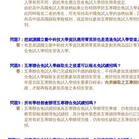
入學有所不同，因此考生應注意各免試入學招生簡章規定。
由於高中高職免試入學放榜結果公告時間早於五專聯合免試入學
此同時報名二者的考生，可先等待高中職免試入學的放榜結果，
向高中或高職錄取學校報到，或是前往參加五專聯合免試入學招
到。
問題7：
想就讀國立臺中科技大學資訊應用菁英班也是透過免試入學管道
答：
有意就讀國立臺中科技大學資訊應用菁英班或是創意商品設計菁
合免試入學招生管道入學。
問題8：
五專聯合免試入學錄取生之後還可以報名免試續招嗎？
答：
五專聯合免試入學已完成報到手續的錄取生，不得再參加其後辦
合免試入學錄取生若想要參加其後招生管道，應於招生簡章規定期
年度北區五專聯合免試入學招生重要日程表）
向所錄取之五專招
續，才能再報名參加其後之各招生管道。
問題9：
所有學校都會辦理五專聯合免試續招嗎？
答：
五專聯合免試續招係為五專聯合免試入學辦理完畢後，仍有招生
教育部核准辦理免試續招，其分發作業悉依五專續招學校自行訂
是所有於五專聯合免試入學辦理完後，仍有招生缺額之五專招生
招。