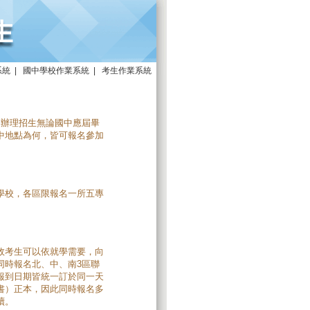
系統
|
國中學校作業系統
|
考生作業系統
會辦理招生無論國中應屆畢
中地點為何，皆可報名參加
學校，各區限報名一所五專
故考生可以依就學需要，向
同時報名北、中、南3區聯
報到日期皆統一訂於同一天
書）正本，因此同時報名多
續。