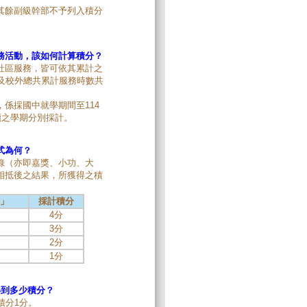
其餘副級幹部不予列入積分
務活動，該如何計算積分？
社區服務，皆可依其累計之
及校外總共累計服務時數共
係採國中就學期間至114
讀之學期分別採計。
式為何？
錄（亦即嘉獎、小功、大
相抵後之結果，所獲得之積
錄」
採計積分
4分
3分
2分
1分
得到多少積分？
積分1分。