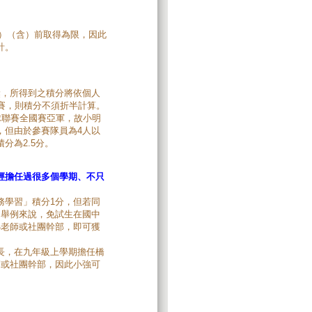
三）（含）前取得為限，因此
計。
獎，所得到之積分將依個人
賽，則積分不須折半計算。
球聯賽全國賽亞軍，故小明
，但由於參賽隊員為4人以
分為2.5分。
經擔任過很多個學期、不只
務學習」積分1分，但若同
。舉例來說，免試生在國中
小老師或社團幹部，即可獲
長，在九年級上學期擔任橋
師或社團幹部，因此小強可