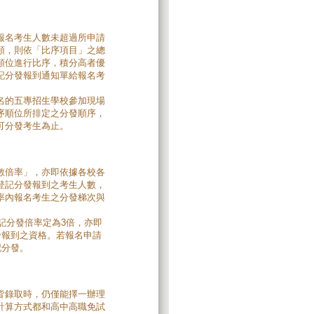
報名考生人數未超過所申請
額，則依「比序項目」之總
順位進行比序，積分高者優
記分發報到通知單給報名考
名的五專招生學校參加現場
序順位所排定之分發順序，
可分發考生為止。
數倍率」，亦即依據各校各
登記分發報到之考生人數，
率內報名考生之分發梯次與
記分發倍率定為3倍，亦即
發報到之資格。若報名申請
記分發。
皆錄取時，仍僅能擇一辦理
計算方式都和高中高職免試