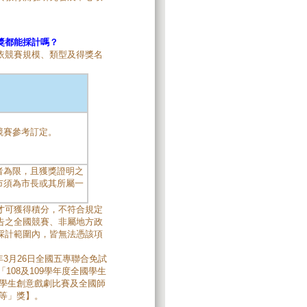
獎都能採計嗎？
依競賽規模、類型及得獎名
競賽參考訂定。
者為限，且獲獎證明之
市須為市長或其所屬一
才可獲得積分，不符合規定
告之全國競賽、非屬地方政
採計範圍內，皆無法憑該項
10年3月26日全國五專聯合免試
108及109學年度全國學生
國學生創意戲劇比賽及全國師
等」獎】。