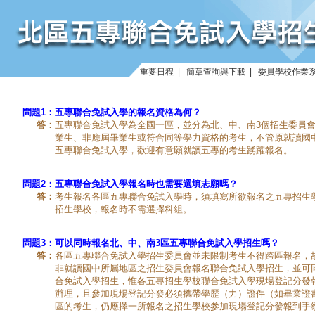
重要日程
|
簡章查詢與下載
|
委員學校作業
問題1：
五專聯合免試入學的報名資格為何？
答：
五專聯合免試入學為全國一區，並分為北、中、南3個招生委員
業生、非應屆畢業生或符合同等學力資格的考生，不管原就讀國
五專聯合免試入學，歡迎有意願就讀五專的考生踴躍報名。
問題2：
五專聯合免試入學報名時也需要選填志願嗎？
答：
考生報名各區五專聯合免試入學時，須填寫所欲報名之五專招生
招生學校，報名時不需選擇科組。
問題3：
可以同時報名北、中、南3區五專聯合免試入學招生嗎？
答：
各區五專聯合免試入學招生委員會並未限制考生不得跨區報名，
非就讀國中所屬地區之招生委員會報名聯合免試入學招生，並可
合免試入學招生，惟各五專招生學校聯合免試入學現場登記分發
辦理，且參加現場登記分發必須攜帶學歷（力）證件（如畢業證
區的考生，仍應擇一所報名之招生學校參加現場登記分發報到手