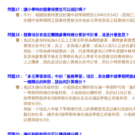
問題17：
讀小學時的競賽得獎也可以採計嗎？
答：
不行，相關競賽得獎須於國中就學期間至114年5月14日（星期
非國中就學期間之競賽得獎無法作為多元學習表現之競賽積分採
問題18：
競賽項目有規定團體參賽時積分要折半計算，這是什麼意思？
答：
免試生參加時如為4人以上之隊伍即視為團體參賽，團體參賽獲
賽積分折半計算；反之，若為個人參賽，或為2人或3人之組合參
例如：小明為棒球校隊的一員，代表學校參加113學年度國中棒
及其他參賽選手報名五專聯合免試入學皆可在競賽項目獲得積分
上之團隊，因此必須以個人賽積分折半計算，所以小明所獲得之積
問題19：
「多元學習表現」中的「服務學習」項目，若在國中就學期間曾
一種職位的幹部，該如何計算積分？
答：
免試生擔任班級幹部、小老師或社團幹部任滿一學期即可得「服
一學期同時擔任班級幹部、小老師或社團幹部，則仍以1分計算
就學期間曾經有3個學期分別擔任並且任滿該學期之班級幹部、
得積分3分。
例如：小強在八年級下學期擔任班上的康樂股長及話劇社的副社
藝社的社長，總共有2個學期有擔任過該學期之班級幹部、小老
以獲得積分2分。
問題20：
擔任副級幹部也可以獲得積分嗎？