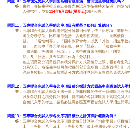
問題10：
五專優先免試入學招生名額若沒招滿，會回流至聯合免試嗎？
答：
會的，各招生學校若在五專優先免試入學招生時未招滿，剩餘名
入學招生，並於
114年6月20日(星期五)
網路公告。
問題11：
五專聯合免試入學的比序項目有哪些？如何計算總分？
答：
五專聯合免試入學現場登記分發報到作業，依「比序項目總積分
考生分發順位，比序項目包括「多元學習表現」、「技藝優良」
習」、「適性輔導」、「國中教育會考」以及「其他（招生學校
目」，而其中「多元學習表現」包含「競賽」、「服務學習」、
「體適能」等四個「分項目」，國中教育會考則採計「國文」、
然」及「社會」共五個科目作為「分項目」。
各主項目及分項目皆訂有積分採計方式及積分上限，報名考生為
分為50分。各招生學校可加權採計部分主項目，至多得擇3項，其
詳細各校採計項目及加權計分方式請詳見各區五專聯合免試入學
問題12：
五專聯合免試入學各比序項目積分採計方式跟高中高職免試入學
答：
五專聯合免試入學為全國一區，並非歸屬於任何一就學區之高中
以及各項目之積分採計原則，皆不同於各就學區高中高職免試入
合免試入學的考生，請務必注意各區五專聯合免試入學招生簡章
問題13：
五專聯合免試入學各比序項目積分之計算採計範圍為何？
答：
五專聯合免試入學各比序項目之積分計算除「均衡學習」項目積
上、下學期、八年及上、下學期及九年級上學期等5學期之積分