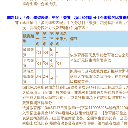
得考生國中會考成績。
問題16：
「多元學習表現」中的「競賽」項目如何計分？什麼樣的比賽得
答：
比序項目「多元學習表現」中的分項目「競賽」積分採計原則，
次，其積分採計方式及限制條件如下表：
第
第
第
第四名
競賽類
一
二
三
至第六
備註
型
名
名
名
名
國際競
5
7分
6分
--
分
賽
依教育部國民及學前教育署公告之
※請詳見招生簡章附錄七
全國競
4
6分
5分
3分
分
賽
區域及
以直轄市政府或地方政府機關主辦
1
縣市競
3分
2分
--
落款人在縣市須為縣市長，在直轄
分
賽
級機關首長。
因此免試生所參加之競賽以及得獎名次必須符合以上採認規定，
之競賽項目（例如：校內競賽、非屬教育部國民及學前教育署公
府主辦之區域及縣市競賽），或者獲得獎項不在該類型競賽積分
競賽得獎獲得積分。
依據教育部110年3月17日臺教師(一)字第1100039254號函及1
入學招生委員會110學年度第4次技術會議辦理，【教育部頒發之「
表演藝術類競賽」(全國學生舞蹈比賽、全國學生音樂比賽、全
生鄉土歌謠比賽)團體賽決賽參賽資格證明書，視同競賽成績「優