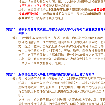
符合該項目資格身分者可採計積分，其餘各項目以採計考生於國
（星期三）（含）前
取得之積分為原則。
其中均衡學習領域分以
108學年度以後
入學國民中學者為
健康與
技等4學習領域
；
107學年度以前
入學國民中學者為
健康與體育、
學習領域
之5 學期平均成績之採計。
問題14：
國中教育會考成績在五專聯合免試入學作用為何？沒有參加會考
學嗎？
答：
114年國中教育會考國文、英語、數學、自然及社會等5科成績
積分之採計項目，而當總積分相同且各主項目積分亦相同時，將
文、英語、數學、自然及社會等各科所得積分皆為分項目之比序
分之比序仍然相同時，則依國文、英語、數學、自然及社會等各
比序，比序再相同時，「寫作測驗」級分將作為最後之比序項目
未參加國中教育會考者並不影響報名五專聯合免試入學招生之資
比序項目「國中教育會考」之積分。
問題15：
五專聯合免試入學報名時如何提交比序項目之各項資料？
答：
考生報名時可檢附國中學校出具之「114學年度五專入學專用聯
明單」，或者自備積分採計項目相關證明文件。其中積分證明單
蓋教務處戳章，積分證名單上未列之項目，可由考生另行提供證
背面相關證明文件黏貼表上以供審驗(已於積分證明單上列出之項
明)。
此外，考生報名時不須繳交114年國中教育會考成績通知單，只要
國中會考准考證號碼，招生委員會逕行向國立臺灣師範大學心理