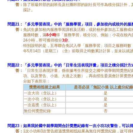
答：
除了班級幹部的副班長及社團幹部的副社長可作為積分採計外，
採計。
問題21：
「多元學習表現」中的「服務學習」項目，參加校內或校外的服
答：
免試生參加校內服務學習課程及活動，或於校外參加志工服務或
服務時數，滿
8小時
得「服務學習」積分1分。例如：小花在校內
24小時，即可獲得積分
3分
。
特別說明的是，五專聯合免試入學「服務學習」項目之服務時數，
年5月14日（星期三）（含）前取得之時數累計計算，並未以就
問題22：
「多元學習表現」中的「日常生活表現評量」項目之積分採計方
答：
「日常生活表現評量」係依據考生所提交之國中就學期間獎懲紀
功、以及警告、小過、大過之次數），再由招生委員會計算獎懲
分如下表所示：
獎懲相抵後之結果
是否必須「無記小過 以上處分紀
一次大功（含以上）
是
一次小功（含以上）
是
一次嘉獎（含以上）
是
無任何獎懲紀錄
否
問題23：
如果我於國中就學期間合計獎懲紀錄有一次小功3次警告，可以
答：
1次小功和3次警告經過獎懲相抵結果為無任何獎懲紀錄，故可得