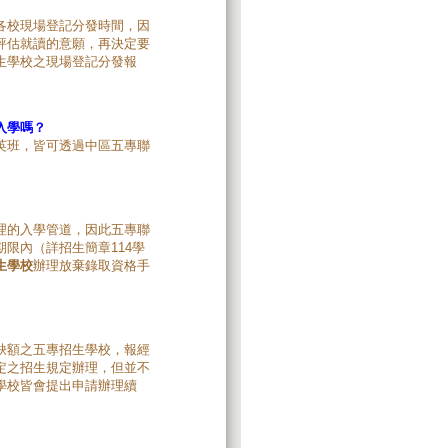
各校現場登記分發時間，因
評估就讀的意願，再決定要
生學校之現場登記分發報
入學嗎？
英班，皆可透過中區五專聯
理的入學管道，因此五專聯
限內（詳招生簡章114學
生學校
辦理放棄錄取資格手
缺額之五專招生學校，報經
定之招生規定辦理，但並不
學校皆會提出申請辦理續