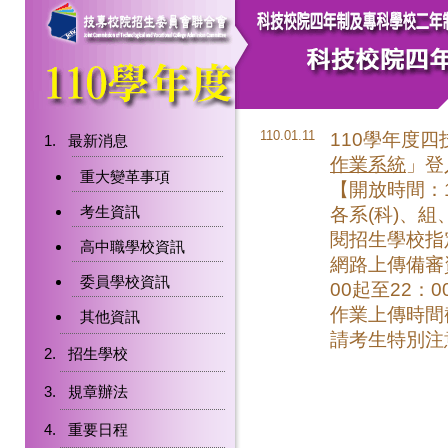
110.01.11
110學年度
最新消息
作業系統
」登
重大變革事項
【開放時間：110.
考生資訊
各系(科)、
閱招生學校指
高中職學校資訊
網路上傳備審資
委員學校資訊
00起至22：
作業上傳時間
其他資訊
請考生特別注
招生學校
規章辦法
重要日程