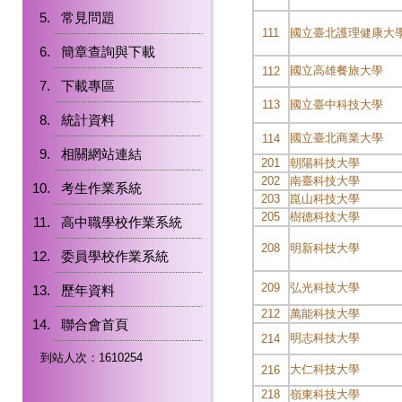
常見問題
111
國立臺北護理健康大
簡章查詢與下載
國立高雄餐旅大學
112
下載專區
113
國立臺中科技大學
統計資料
國立臺北商業大學
114
相關網站連結
201
朝陽科技大學
202
南臺科技大學
考生作業系統
203
崑山科技大學
205
樹德科技大學
高中職學校作業系統
208
明新科技大學
委員學校作業系統
209
弘光科技大學
歷年資料
212
萬能科技大學
聯合會首頁
明志科技大學
214
到站人次：1610254
大仁科技大學
216
218
嶺東科技大學