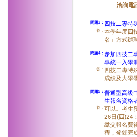
洽詢電
問題3：
四技二專特
答：
本學年度四
名」方式辦
問題4：
參加四技二
專統一入學
答：
四技二專特
成績及大學
問題5：
普通型高級
生報名資格
答：
可以。考生務必
26日(四)
繳交報名費
程，登錄完成