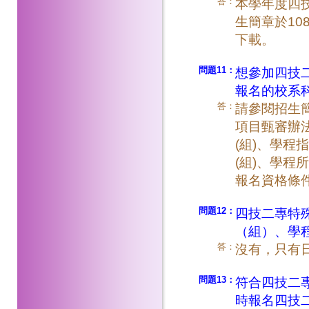
答：
本學年度四
生簡章於10
下載。
問題11：
想參加四技
報名的校系
答：
請參閱招生
項目甄審辦
(組)、學
(組)、學
報名資格條件
問題12：
四技二專特
（組）、學
答：
沒有，只有
問題13：
符合四技二
時報名四技