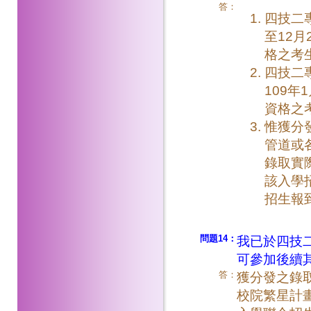
答：
四技二
至12
格之考
四技二
109
資格之
惟獲分
管道或
錄取實
該入學
招生報
問題14：
我已於四技
可參加後續
答：
獲分發之錄
校院繁星計