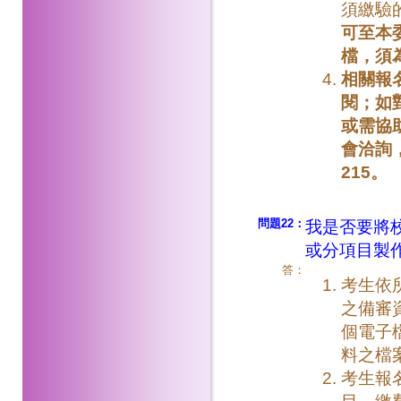
須繳驗
可至本
檔，須
相關報
閱；如
或需協
會洽詢，
215。
問題22：
我是否要將
或分項目製
答：
考生依
之備審
個電子
料之檔
考生報