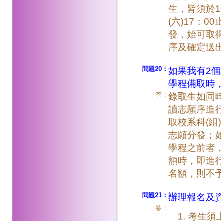
生，皆須於10
(六)17：
發，始可取
序及確定送
問題20：
如果我有2
學程備取時
答：
錄取生如同
讀志願序進
取校系科(組
志願分發；如
學程之前者
額時，即進
名額，則不予
問題21：
辦理報名及
答：
考生須上