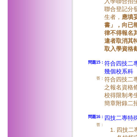
入學聯合招
聯合登記分
生者，
應填
書」，向已
律不得報名
違者取消其
取入學資格截
問題15：
符合四技二
幾個校系科
答：
符合四技二
之報名資格
校得限制考
簡章附錄二
問題16：
四技二專特
答：
四技二