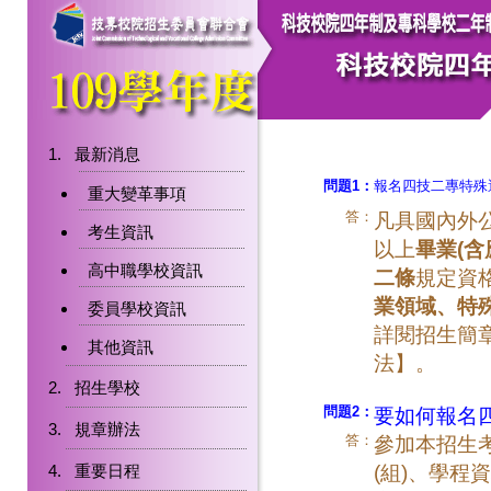
最新消息
問題1：
報名四技二專特殊
重大變革事項
答：
凡具國內外
考生資訊
以上
畢業
(
含
高中職學校資訊
二條
規定資
業領域、特
委員學校資訊
詳閱招生簡
其他資訊
法】。
招生學校
問題2：
要如何報名
規章辦法
答：
參加本招生
重要日程
(組)、學