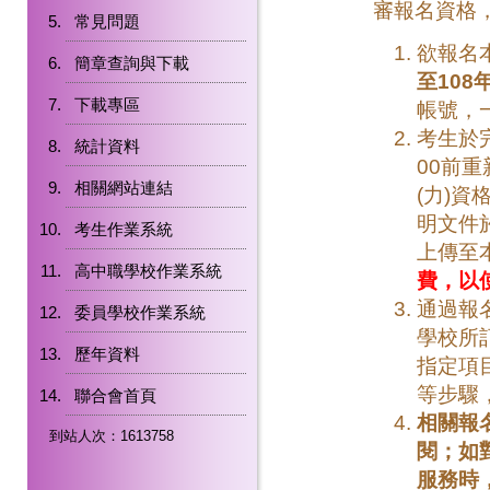
審報名資格
常見問題
欲報名
簡章查詢與下載
至
108
下載專區
帳號，
考生於完
統計資料
00前
相關網站連結
(力)
明文件於
考生作業系統
上傳至
高中職學校作業系統
費，以
通過報
委員學校作業系統
學校所
歷年資料
指定項
等步驟
聯合會首頁
相關報
到站人次：1613758
閱；如
服務時