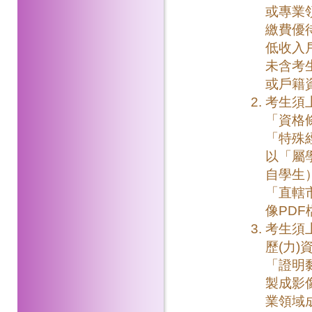
或專業
繳費優
低收入
未含考
或戶籍
考生須
「資格
「特殊
以「屬
自學生
「直轄
像PDF
考生須
歷(力
「證明
製成影
業領域