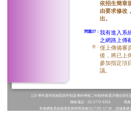
依招生簡章
由要求修改
出。
問題27：
我有進入系
之網路上傳
答：
僅上傳備審
後，將已上
參加指定項
議。
115 學年度科技校院四年制及專科學校二年制特殊選才聯合招生委員
聯絡電話：02-2772-5333 傳真電
本會網路系統維護更新時間為每日17:00~17:30，請儘