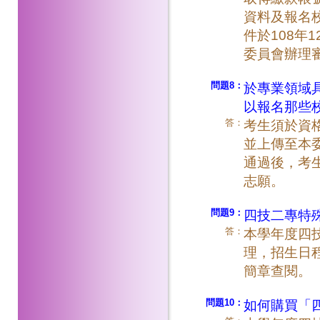
資料及報名
件於108年1
委員會辦理
問題8：
於專業領域
以報名那些
答：
考生須於資
並上傳至本
通過後，考
志願。
問題9：
四技二專特
答：
本學年度四技
理，招生日
簡章查閱。
問題10：
如何購買「