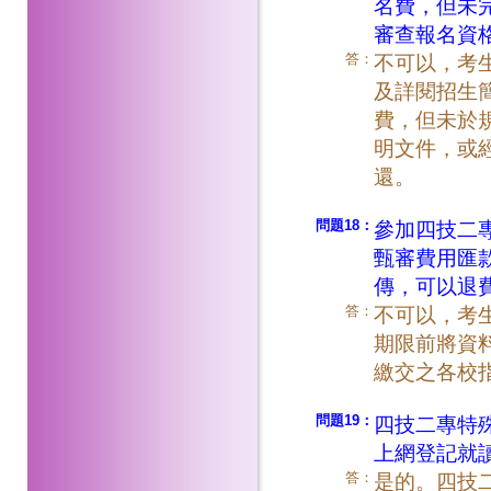
名費，但未
審查報名資
答：
不可以，考
及詳閱招生
費，但未於
明文件，或
還。
問題18：
參加四技二
甄審費用匯
傳，可以退
答：
不可以，考
期限前將資
繳交之各校
問題19：
四技二專特
上網登記就
答：
是的。四技