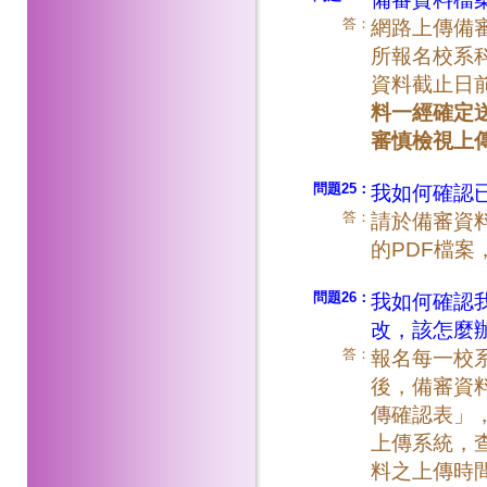
答：
網路上傳備
所報名校系
資料截止日
料一經確定
審慎檢視上
問題25：
我如何確認
答：
請於備審資
的PDF檔
問題26：
我如何確認
改，該怎麼
答：
報名每一校
後，備審資
傳確認表」
上傳系統，
料之上傳時