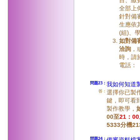
目、繳
全部上
針對備
生應依
(組)
如對備
洽詢
，
時，請於
電話：（0
問題23：
我如何知道
答：
選擇你已製
鍵，即可看
製作教學，
00至
21：00
5333分機21
問題24：
備審資料檔