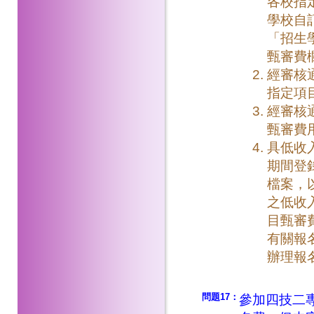
各校指
學校自
「招生
甄審費欄
經審核
指定項
經審核
甄審費
具低收
期間登
檔案，
之低收
目甄審
有關報
辦理報
問題17：
參加四技二