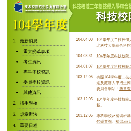
104.04.08
104學年度二技技
最新消息
北科技大學綜合科館
重大變革事項
104.03.31
104學年度科技校院
考生資訊
104.01.07
104學年度科技校
專科學校資訊
103.12.05
有關104學年度二
委員學校資訊
送及甄審入學招生簡
委員會網站「
簡章查
其他資訊
103.12.05
104學年度科技校
招生學校
載。
規章辦法
103.12.05
專科學校及補習班基本
代碼查詢
、
補習班代
重要日程