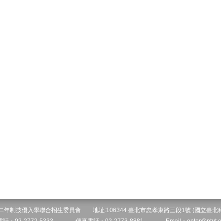
院二年制技優入學聯合招生委員會 地址:106344 臺北市忠孝東路三段1號 (國立臺北