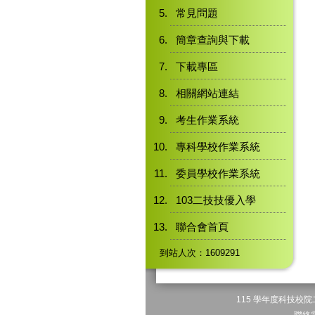
常見問題
簡章查詢與下載
下載專區
相關網站連結
考生作業系統
專科學校作業系統
委員學校作業系統
103二技技優入學
聯合會首頁
到站人次：1609291
115 學年度科技校