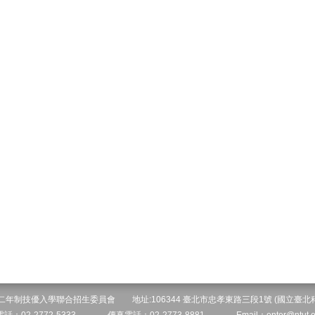
院二年制技優入學聯合招生委員會 地址:106344 臺北市忠孝東路三段1號 (國立臺北