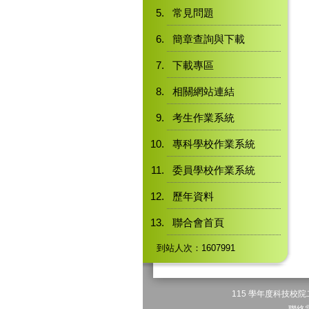
常見問題
簡章查詢與下載
下載專區
相關網站連結
考生作業系統
專科學校作業系統
委員學校作業系統
歷年資料
聯合會首頁
到站人次：1607991
115 學年度科技校