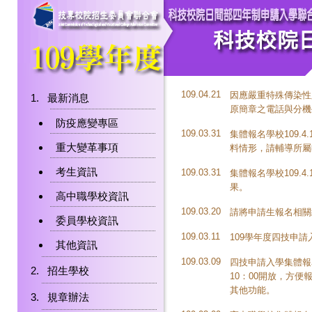
109.04.21
因應嚴重特殊傳染性
最新消息
原簡章之電話與分機外，可
防疫應變專區
109.03.31
集體報名學校109.4
重大變革事項
料情形，請輔導所屬
考生資訊
109.03.31
集體報名學校109.4
果。
高中職學校資訊
109.03.20
請將申請生報名相關統
委員學校資訊
109.03.11
109學年度四技申
其他資訊
109.03.09
四技申請入學集體報名
招生學校
10：00開放，方便
其他功能。
規章辦法