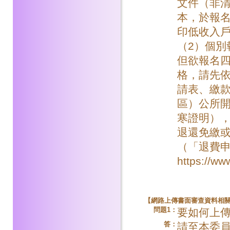
文件（非
本，於報
印低收入
（2）個別
但欲報名
格，請先依
請表、繳
區）公所
寒證明）
退還免繳
（「退費
https://
【
網路上傳書面審查資料相
問題1：
要如何上
答：
請至本委