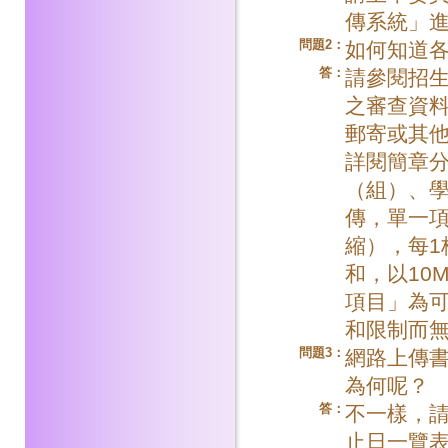
傳系統」
問題2：
如何知道
答：
請參閱招
之審查資
郵寄或其
詳閱簡章
（組）、學
傳，單一項
縮），每1
和，以10
項目」為
和限制而
問題3：
網路上傳
為何呢？
答：
不一樣，
止日一覽表