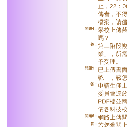
止，22：
傳者，不
檔案，請
問題4：
學校上傳
嗎？
答：
第二階段
業」，所
予受理。
問題5：
已上傳書
認」，該
答：
申請生僅
委員會逕
PDF檔並
依各科技
問題6：
網路上傳
答：
若您參閱