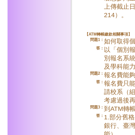
上傳截止日期
214）。
【
ATM
轉帳繳款相關事項】
問題1：
如何取得
答：
以「個別
別報名系
及學科能
問題2：
報名費能
答：
報名費只能
請校系（
考慮過後
問題3：
到ATM轉
答：
1.部分舊
銀行、臺灣
能）。