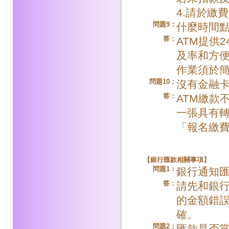
4.請於繳
問題9：
什麼時間點
答：
ATM提供
及率和方
作業須於
問題10：
沒有金融卡
答：
ATM繳款
一張具有
「報名繳
【
銀行匯款相關事項】
問題1：
銀行通知
答：
請先和銀
的金額錯
確。
問題2：
匯款是否