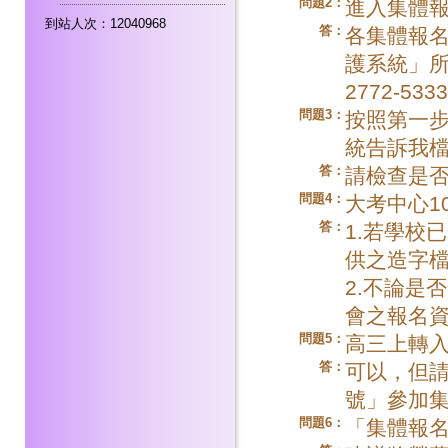
問題2：
進入集體
到站人次：12040968
答：
各集體報
護系統」所
2772-53
問題3：
按照第一
統告訴我
答：
請檢查是
問題4：
大考中心1
答：
1.若學校
供之造字
2.不論是
會之報名
問題5：
高三上轉入
答：
可以，但
號」參加
問題6：
「集體報