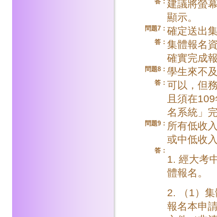
答：
建議將螢幕
顯示。
問題7：
確定送出
答：
集體報名
確實完成
問題8：
學生來不
答：
可以，但務
且須在10
名系統」
問題9：
所有低收
或中低收
答：
1. 經大
體報名。
2. （1
報名本申