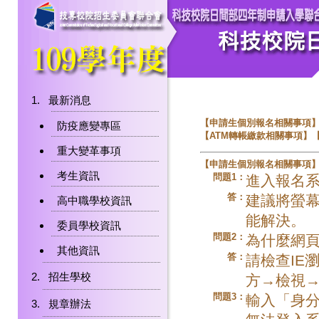
最新消息
【
申請生個別報名相關事項
防疫應變專區
【
ATM
轉帳繳款相關事項
】
重大變革事項
【申請生個別報名相關事項
考生資訊
問題1：
進入報名
答：
建議將螢幕
高中職學校資訊
能解決。
委員學校資訊
問題2：
為什麼網
其他資訊
答：
請檢查IE
招生學校
方→檢視→
問題3：
輸入「身
規章辦法