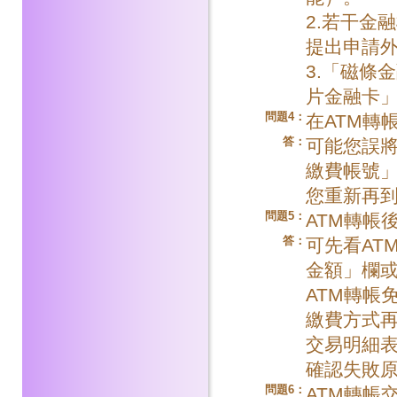
2.若干金
提出申請
3.「磁條
片金融卡
問題4：
在ATM轉
答：
可能您誤
繳費帳號
您重新再到
問題5：
ATM轉帳
答：
可先看AT
金額」欄
ATM轉帳
繳費方式再
交易明細
確認失敗
問題6：
ATM轉帳