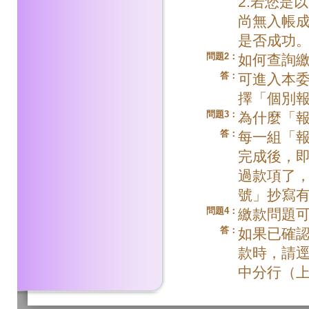
2.若您是
尚無入帳
是否成功
問題2：
如何查詢
答：
可進入本委員會網
擇「個別
問題3：
為什麼「
答：
每一組「報
完成後，
過款項了
號」抄寫
問題4：
繳款問題
答：
如果已確
款時，請逕
中分行（上班