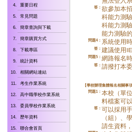
無法登入
重要日程
答：
欲參加本招
科能力測
常見問題
科能力測驗
簡章查詢與下載
能力測驗
簡章購買方式
問題4：
系統使用
答：
建議使用I
下載專區
問題5：
網路報名
統計資料
答：
請撥打本委員
相關網站連結
考生作業系統
【
學校辦理集體報名相關事
問題1：
本校（單
高中職學校作業系統
料檔案可
委員學校作業系統
答：
可以採用
（組）、學
歷年資料
請生資料
聯合會首頁