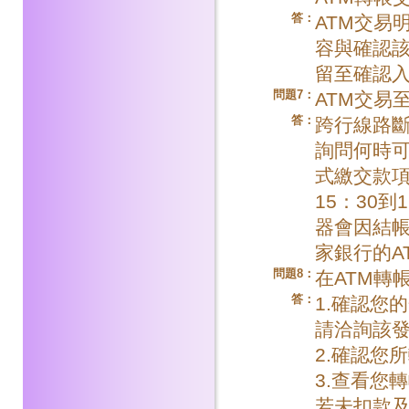
答：
ATM交易
容與確認
留至確認
問題7：
ATM交易
答：
跨行線路
詢問何時
式繳交款項
15：30
器會因結
家銀行的A
問題8：
在ATM轉
答：
1.確認您
請洽詢該
2.確認您
3.查看您
若未扣款