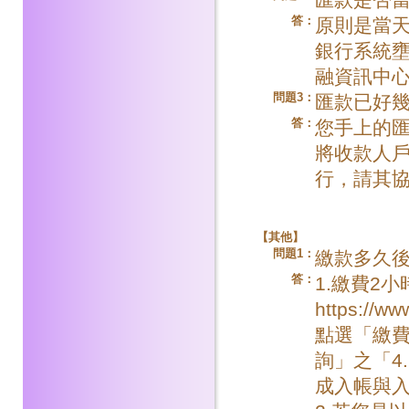
答：
原則是當天
銀行系統
融資訊中
問題3：
匯款已好
答：
您手上的
將收款人
行，請其
【
其他】
問題1：
繳款多久
答：
1.繳費2
https://
點選「繳費
詢」之「4
成入帳與