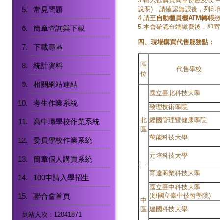
3.輸入欲購買簡章份數及收
常見問題
說明)，請確認無誤後，列印
4.請至
自動櫃員機ATM轉帳
繳
5.本會確認台端繳費後，即
簡章查詢與下載
四、現場購買代售服務點：
下載專區
區
統計資料
代售學校
位
相關網站連結
國立臺北科技大學
考生作業系統
致理技術學院
北
經國管理暨健康學院
高中職學校作業系統
區
萬能科技大學
委員學校作業系統
元培科技大學
簡章個人購買系統
育達商業科技大學
100申請入學招生
國立臺中科技大學
聯合會首頁
(原國立臺中技術學院)
中
區
建國科技大學
到站人次：12041871