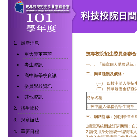
最新消息
技專校院招生委員會聯合
重大變革事項
考生資訊
一、、「簡章個人購買系統」(
二、簡章種類及價格：
高中職學校資訊
(一)
四技申請入學招
委員學校資訊
(二)
簡章發售金額暨
其他資訊
簡章名稱
四技申請入學聯合招生簡章
招生學校
三、網路訂購：
(個別發售至
規章辦法
1簡章系統開放訂購期間：自1
重要日程
2.請使用身分證統一編號進入