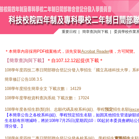
重要日程
|
簡章查詢與下載
|
委員學校作業
＊本簡章內容採用PDF檔案格式，須先安裝
Acrobat Reader
後，方可閱覽。
【簡章查詢與下載】
＊自107.12.12起提供下載＊
108學年度四技二專日間部聯合登記分發入學招生「國立高雄科技大學」系科
簡章修訂公告108.3.5
108學年度招生簡章全文
下載次數：
14129
108學年度學校資料查詢系統
下載次數：
17024
108學年度各招生群(類)別、志願代碼及校系科(組)、學程
預定
招生名額(
exc
【本簡章公告之各校系科(組)、學程預定招生名額，如因其他招生管道缺額
生名額有所增減時，將於108年7月25日(星期四)10：00起於本委員會網
理分發。】
108學年度四技二專日間部聯合登記分發各校系(組)、學程招生
實際招生
名額