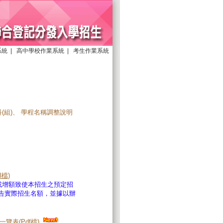
系統
|
高中學校作業系統
|
考生作業系統
(組)、 學程名稱調整說明
el檔
)
或增額致使本招生之預定招
站公告實際招生名額，並據以辦
一覽表(
Pdf檔
)