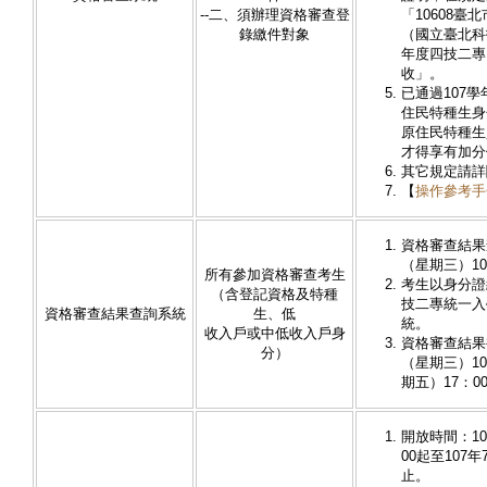
--二、須辦理資格審查登
「10608臺
錄繳件對象
（國立臺北科
年度四技二專
收」。
已通過107
住民特種生身
原住民特種生
才得享有加分
其它規定請詳
【
操作參考手
資格審查結果查
（星期三）10
所有參加資格審查考生
考生以身分證
（含登記資格及特種
技二專統一入
資格審查結果查詢系統
生、低
統。
收入戶或中低收入戶身
資格審查結果複
分）
（星期三）10
期五）17：0
開放時間：10
00起至107年
止。