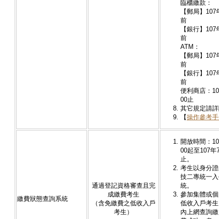
臨櫃繳款：
【郵局】107
前
【銀行】107
前
ATM：
【郵局】107
前
【銀行】107
前
便利商店：10
00止
其它規定請詳
【
操作參考手
開放時間：10
00起至107年
止。
考生以身分證
技二專統一入
通過登記資格審查且完
統。
成繳費考生
參加集體或個
繳費狀態查詢系統
（含免繳費之低收入戶
低收入戶考生
考生）
內上網查詢繳