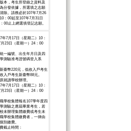
版本，考生所登錄之資料及
為分發依據，所選填之志願
除。請務必於107年7月26
0：00起至107年7月31日
7：00止上網選填登記志願。
7年7月17日（星期二）10：
7月23日（星期一）24：00
統一編號、出生年月日及四
學測驗准考證號碼登入系
新臺幣220元，低收入戶考生
收入戶考生新臺幣88元。
原就讀學校辦理。
7年7月17日（星期二）10：
7月23日（星期一）24：00
職學校集體報名107學年度四
學測驗之應屆畢業考生，若
校未辦理集體繳費或考生未
職學校集體繳費者，一律由
個別繳費。
費截止時間：