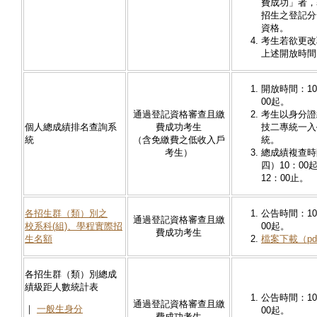
費成功」者，
招生之登記分
資格。
考生若欲更改
上述開放時間
開放時間：10
00起。
通過登記資格審查且繳
考生以身分證
個人總成績排名查詢系
費成功考生
技二專統一入
統
（含免繳費之低收入戶
統。
考生）
總成績複查時間
四）10：00
12：00止。
各招生群（類）別之
公告時間：10
通過登記資格審查且繳
校系科(組)、學程實際招
00起。
費成功考生
生名額
檔案下載（pd
各招生群（類）別總成
績級距人數統計表
公告時間：10
通過登記資格審查且繳
｜
一般生身分
00起。
費成功考生