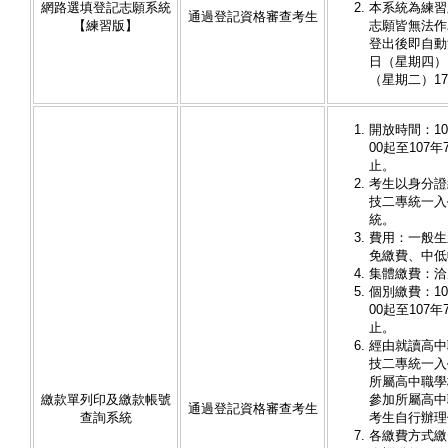
網路選填登記志願系統
本系統為練習
通過登記資格審查考生
【練習版】
志願皆無法作
登出後即自動清
日（星期四）1
（星期二）1
開放時間：10
00起至107年
止。
考生以身分證
技二專統一入
統。
費用：一般生
免繳費、中低
集體繳費：洽
個別繳費：10
00起至107年
止。
經由就讀高中
技二專統一入
所屬高中職學
繳款單列印及繳款帳號
參加所屬高中
通過登記資格審查考生
查詢系統
考生自行辦理
各繳費方式繳