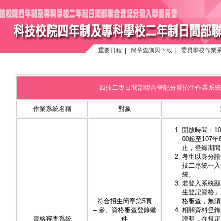
重要日程
|
簡章查詢與下載
|
委員學校作業
四技二專日間部聯合登記分發招生作業系統
作業系統名稱
對象
開放時間：10
00起至107年
止，登錄期間
考生以身分證
技二專統一入
統。
若登入系統顯
生登記資格」
符合招生簡章第5頁
格審查，無須
-- 參、資格審查登錄繳
相關資料登錄
資格審查系統
件
證明，在規定