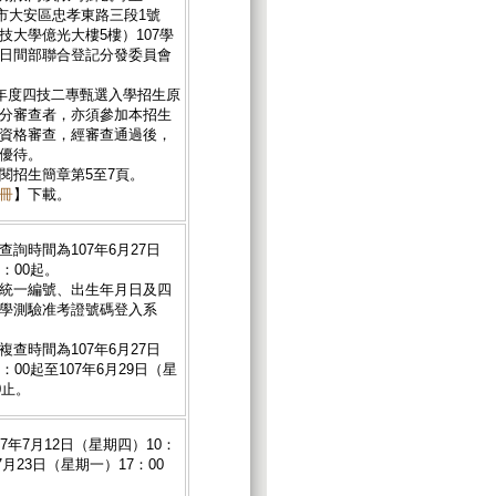
北市大安區忠孝東路三段1號
技大學億光大樓5樓）107學
日間部聯合登記分發委員會
學年度四技二專甄選入學招生原
分審查者，亦須參加本招生
資格審查，經審查通過後，
優待。
閱招生簡章第5至7頁。
冊
】下載。
詢時間為107年6月27日
：00起。
統一編號、出生年月日及四
學測驗准考證號碼登入系
查時間為107年6月27日
：00起至107年6月29日（星
0止。
7年7月12日（星期四）10：
7月23日（星期一）17：00