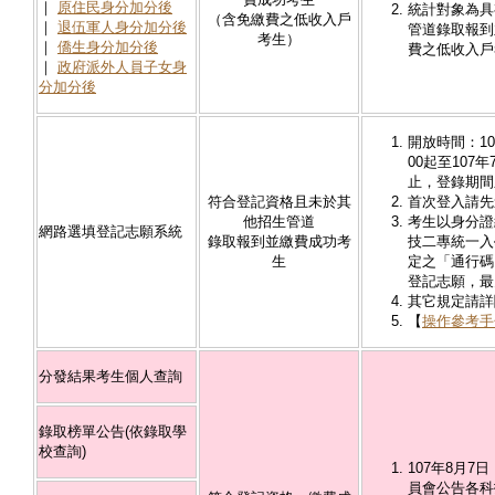
｜
原住民身分加分後
統計對象為具
（含免繳費之低收入戶
｜
退伍軍人身分加分後
管道錄取報到
考生）
｜
僑生身分加分後
費之低收入戶
｜
政府派外人員子女身
分加分後
開放時間：10
00起至107年
止，登錄期間
符合登記資格且未於其
首次登入請先
他招生管道
考生以身分證
網路選填登記志願系統
錄取報到並繳費成功考
技二專統一入
生
定之「通行碼
登記志願，最
其它規定請詳
【
操作參考手
分發結果考生個人查詢
錄取榜單公告(依錄取學
校查詢)
107年8月7
員會公告各科