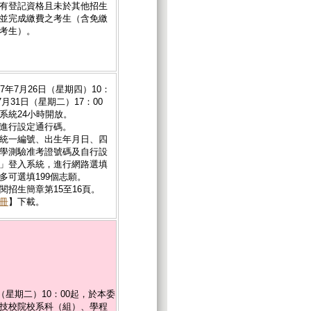
有登記資格且未於其他招生
並完成繳費之考生（含免繳
考生）。
7年7月26日（星期四）10：
7月31日（星期二）17：00
系統24小時開放。
進行設定通行碼。
統一編號、出生年月日、四
學測驗准考證號碼及自行設
」登入系統，進行網路選填
多可選填199個志願。
閱招生簡章第15至16頁。
冊
】下載。
日（星期二）10：00起，於本委
技校院校系科（組）、學程