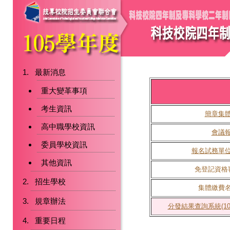
最新消息
重大變革事項
考生資訊
簡章集
高中職學校資訊
會議
委員學校資訊
報名試務單
其他資訊
免登記資格
招生學校
集體繳費
規章辦法
分發結果查詢系統(105.
重要日程