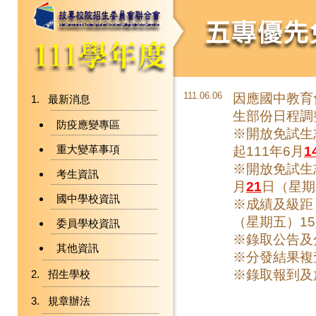
111.06.06
因應國中教育
最新消息
生部份日程調
防疫應變專區
※開放免試生志
重大變革事項
起111年6月
1
※開放免試生
考生資訊
月
21
日（星期二
國中學校資訊
※成績及級距
（星期五）15
委員學校資訊
※錄取公告及
其他資訊
※分發結果複查
※錄取報到及
招生學校
規章辦法