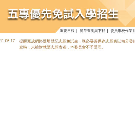
重要日程
|
簡章查詢與下載
|
委員學校作業
111.06.17
提醒完成網路選填登記志願免試生，務必妥善保存志願表以備分發
查時，未檢附就讀志願表者，本委員會不予受理。