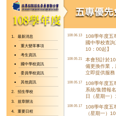
108.06.13
108學年度
最新消息
國中學校查詢
重大變革事項
10：00起】
考生資訊
108.05.21
本會預計於10
國中學校資訊
備更換作業，
立即提供服務
委員學校資訊
其他資訊
108.05.17
108學年度
系統/集體報
招生學校
日（星期一）1
規章辦法
108.05.17
108學年度
重要日程
（星期一）10