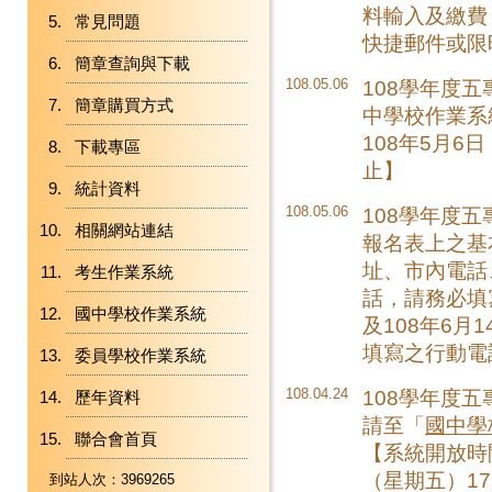
料輸入及繳費
常見問題
快捷郵件或限
簡章查詢與下載
108.05.06
108學年度
簡章購買方式
中學校作業系
108年5月6日
下載專區
止】
統計資料
108.05.06
108學年度
相關網站連結
報名表上之基
址、市內電話
考生作業系統
話，請務必填
國中學校作業系統
及108年6月
填寫之行動電
委員學校作業系統
108.04.24
108學年度
歷年資料
請至「
國中學
聯合會首頁
【系統開放時間
（星期五）17
到站人次：3969265