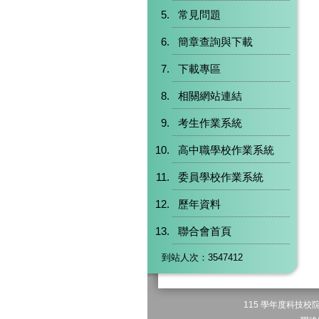
常見問題
簡章查詢與下載
下載專區
相關網站連結
考生作業系統
高中職學校作業系統
委員學校作業系統
歷年資料
聯合會首頁
到站人次：3547412
115 學年度科技校