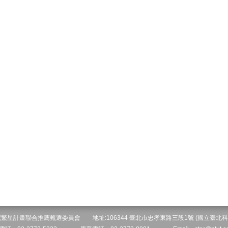
院繁星計畫聯合推薦甄選委員會 地址:106344 臺北市忠孝東路三段1號 (國立臺北