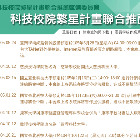
重要日程
|
簡章查詢與下載
|
委員學校作業
105.05.24
臺灣學術網路骨幹設備預定於105年5月28日(星期六) 04:00~06
包含TANet對外傳輸線、Internet及教育部首頁之網路服務，
諒。
104.10.12
慈濟技術學院改名為「慈濟學校財團法人慈濟科技大學」
105.02.15
國立臺北科技大學預定於105年2月16日(二) 14:00~18:00 
連線將會中斷，本會線上各系統亦將暫停提供服務。造成不便敬請
105.01.22
國立臺北科技大學預定於105年1月23日(六)09:00~21:00 進
連線將會中斷，本會線上各系統亦將暫停提供服務。造成不便敬請
104.10.12
康寧大學與康寧醫護暨管理專科學校合併為「康寧學校財團法人康
104.10.12
致理技術學院改名為「致理科技大學」
104.10.21
國立臺北科技大學訂於104年10月22日（星期四）23時00分至翌