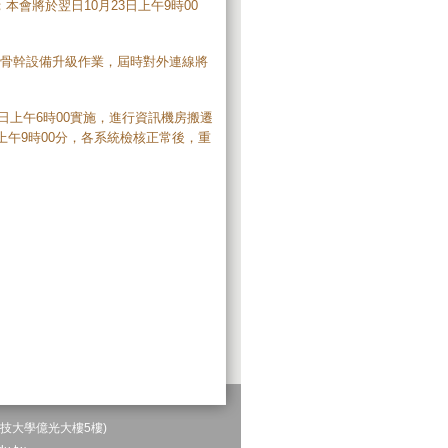
會將於翌日10月23日上午9時00
 進行校園骨幹設備升級作業，屆時對外連線將
翌日上午6時00實施，進行資訊機房搬遷
上午9時00分，各系統檢核正常後，重
科技大學億光大樓5樓)