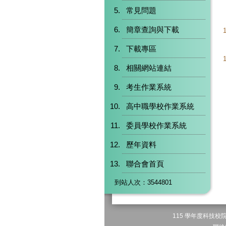
常見問題
簡章查詢與下載
下載專區
相關網站連結
考生作業系統
高中職學校作業系統
委員學校作業系統
歷年資料
聯合會首頁
到站人次：3544801
115 學年度科技校