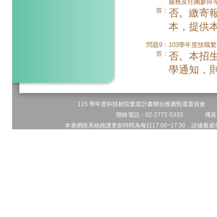
服務及社團參與
答：
否。繳寄
本，提供
問題9：
103學年度技職
答：
否。本招
學通知，
115 學年度科技校院繁星計畫聯合推薦甄選委員會 地址
聯絡電話：02-2772-5333 傳真電
本會網路系統維護更新時間為每日17:00~17:30，請儘