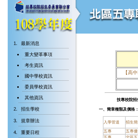
最新消息
重大變革事項
考生資訊
【
高中
國中學校資訊
委員學校資訊
其他資訊
技專校院招
招生學校
一、簡章種類及價格
規章辦法
入學管道
招生簡
五專
五專優
重要日程
五專
北區五