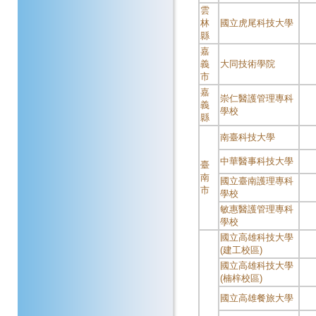
雲
林
國立虎尾科技大學
縣
嘉
義
大同技術學院
市
嘉
崇仁醫護管理專科
義
學校
縣
南臺科技大學
中華醫事科技大學
臺
南
國立臺南護理專科
市
學校
敏惠醫護管理專科
學校
國立高雄科技大學
(建工校區)
國立高雄科技大學
(楠梓校區)
國立高雄餐旅大學