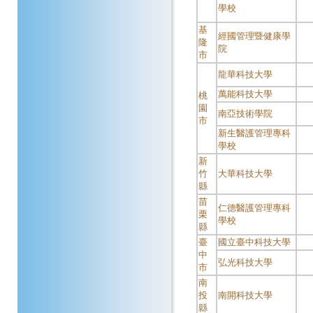
學校
基
經國管理暨健康學
隆
院
市
龍華科技大學
萬能科技大學
桃
園
南亞技術學院
市
新生醫護管理專科
學校
新
竹
大華科技大學
縣
苗
仁德醫護管理專科
栗
學校
縣
臺
國立臺中科技大學
中
弘光科技大學
市
南
投
南開科技大學
縣