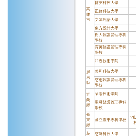
輔英科技大學
高
正修科技大學
雄
文藻外語大學
市
東方設計大學
樹人醫護管理專科
學校
育英醫護管理專科
學校
和春技術學院
美和科技大學
屏
東
慈惠醫護管理專科
縣
學校
蘭陽技術學院
宜
蘭
聖母醫護管理專科
縣
學校
臺
Ⅴ
東
國立臺東專科學校
縣
花
慈濟科技大學