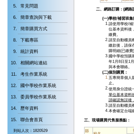
常見問題
二、網路訂購：
(網
簡章查詢與下載
(
一)
學校/補習班集
1.
請使用學校/
簡章購買方式
位基本資料後
繳費。
2.
下載專區
請至自動櫃員
繳款後，請保
購明細(已繳費
統計資料
3.
國中學校預購
年1月8日至1
相關網站連結
與本會聯絡。
(二)
個別購買：
考生作業系統
1.
五專簡章個人購
止。
國中學校作業系統
2.
使用身分證統
單位基本資料
委員學校作業系統
請確認無誤後
3.
請至自動櫃員機
歷年資料
4.
本會確定台端
聯合會首頁
三、現場購買代售服務點：
到站人次：1820529
縣
校名