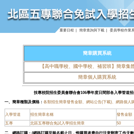
重要日程
|
簡章查詢與下載
|
委員學校作業
簡章購買系統
【
高中職學校、國中學校、補習班
】簡章集
簡章個人購買系統
技專校院招生委員會聯合會106學年度日間部各入學管道
一、簡章種類及價格：
各類招生簡章發售金額、網站公告(下載)、網路個人
入學管道
招生簡章名稱
發售金額
五專
北區五專聯合免試入學招生簡章
50
二、網路訂購：
(網路訂購至報名截止日，惟購買者應自行注意郵寄工作天數