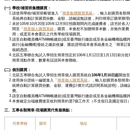
(
一)
學校/補習班集體購買：
1.
請使用學校/補習班帳號進入「
簡章集體購買系統
」，輸入欲購買各類
系統將自動計算購買份數、金額，請確認無誤後，列印簡章訂購單辦理
2.
未於105年10月20至105年12月9日預購期間內完成繳費者，請另於
間至「
簡章個人購買系統
」購買，本會恕不加贈簡章本數，亦無作業費
用；或逕至本會委託之代售學校現場購買。
3.
請至自動櫃員機ATM轉帳繳款(或至臺灣銀行繳款或至各金融機構臨櫃
銀行(金融機構)發給之繳款收據、匯款證明或本會系統產生之「簡章訂購
核銷憑證。
4.
北區五專聯合免試入學招生簡章預定於106年1月12日至1月13日前分批寄
簡章清點作業，數量有誤請與本會聯絡。
(二)
個別購買：
1.
北區五專聯合免試入學招生簡章個人購買系統自
106年1月16日起
開放至
2.
使用身分證統一編號進入「
簡章個人購買系統
」，輸入欲購買各類簡章
統將自動計算購買份數、金額、運費(計價方式請詳閱系統說明)，請確
費。
3.
請至自動櫃員機ATM轉帳繳款(或至臺灣銀行繳款或至各金融機構臨櫃跨
4.
本會確定台端繳費後至收到簡章約需7個工作天（不含假日及國定假日
三
、
五專
各類簡章-現場購買代售服務點：
代售學校
縣市
地址