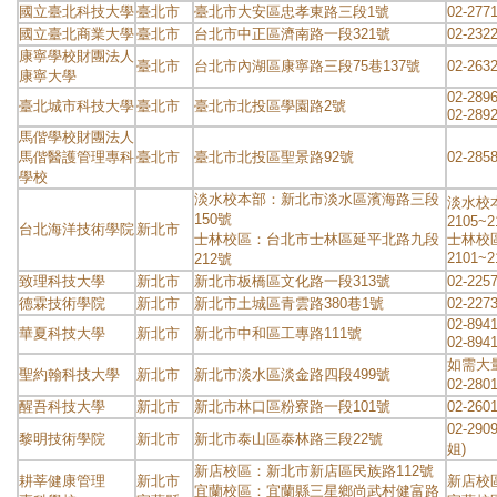
國立臺北科技大學
臺北市
臺北市大安區忠孝東路三段1號
02-277
國立臺北商業大學
臺北市
台北市中正區濟南路一段321號
02-2322
康寧學校財團法人
臺北市
台北市內湖區康寧路三段75巷137號
02-263
康寧大學
02-2896
臺北城市科技大學
臺北市
臺北市北投區學園路2號
02-289
馬偕學校財團法人
馬偕醫護管理專科
臺北市
臺北市北投區聖景路92號
02-285
學校
淡水校本部：新北市淡水區濱海路三段
淡水校本部
150號
2105~2
台北海洋技術學院
新北市
士林校區：台北市士林區延平北路九段
士林校區：
2101~2
212號
致理科技大學
新北市
新北市板橋區文化路一段313號
02-225
德霖技術學院
新北市
新北市土城區青雲路380巷1號
02-227
02-8941
華夏科技大學
新北市
新北市中和區工專路111號
02-894
如需大
聖約翰科技大學
新北市
新北市淡水區淡金路四段499號
02-280
醒吾科技大學
新北市
新北市林口區粉寮路一段101號
02-260
02-29
黎明技術學院
新北市
新北市泰山區泰林路三段22號
姐)
新店校區：新北市新店區民族路112號
耕莘健康管理
新北市
新店校區：
宜蘭校區：宜蘭縣三星鄉尚武村健富路