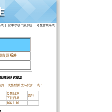
系統
|
國中學校作業系統
|
考生作業系統
體購買系統
招生簡章購買辦法
購買、代售點開放時間如下表：
發售日期
備註
下載日期
106.1.16
)