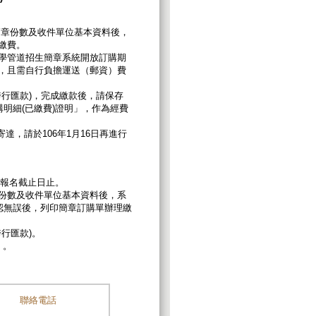
簡章份數及收件單位基本資料後，
繳費。
各入學管道招生簡章系統開放訂購期
，且需自行負擔運送（郵資）費
跨行匯款)，完成繳款後，請保存
明細(已繳費)證明」，作為經費
達，請於106年1月16日再進行
報名截止日止。
份數及收件單位基本資料後，系
認無誤後，列印簡章訂購單辦理繳
行匯款)。
）。
聯絡電話