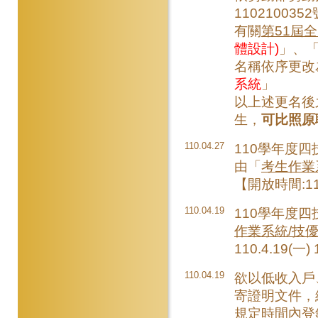
110210035
有關
第51屆
體設計)
」、
名稱依序更改
系統
」
以上述更名後
生，
可比照原
110.04.27
110學年度
由「
考生作業
【開放時間:110
110.04.19
110學年度
作業系統/技
110.4.19(一)
110.04.19
欲以低收入戶
寄證明文件，
規定時間內登