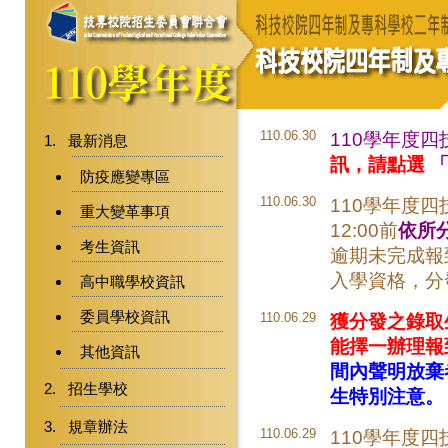
110.06.30
110學年度
最新消息
訊，請點選
防疫應變專區
110.06.30
110學年度四
重大變革事項
12:00前
依所
考生資訊
逾期未完成報
入學資格，分
高中職學校資訊
委員學校資訊
110.06.29
獲分發之錄取
能擇一辦理報
其他資訊
間內聲明放棄
招生學校
生特別注意。
規章辦法
110.06.29
110學年度