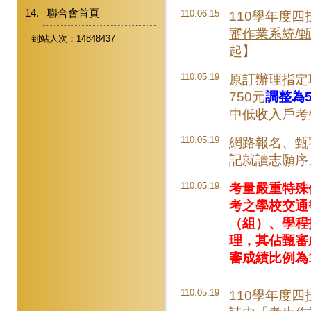
聯合會首頁
110.06.15
110學年度
審作業系統/
到站人次：14848437
起】
110.05.19
原訂辦理指定
750元
調整為5
中低收入戶考
110.05.19
網路報名、甄
記就讀志願序
110.05.19
考量嚴重特殊
考之學校交通
（組）、學程
理，其佔甄審
審成績比例為1
110.05.19
110學年度