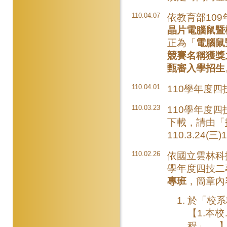
110.04.07
依教育部109年
晶片電腦鼠暨
正為「
電腦鼠
競賽名稱獲獎
甄審入學招生
110.04.01
110學年度四
110.03.23
110學年度
下載，請由「
110.3.24(三
110.02.26
依國立雲林科技
學年度四技二
專班
，簡章內
於「校系
【1.本
程」….