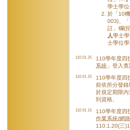
學士學位
於「10機
003)、
註」欄(
人
學士學
士學位學
110.01.25
110學年度
系統
」登入查詢
110.01.25
110學年度四
前依所分發錄
於規定期限內
到資格。
110.01.15
110學年度
作業系統/網
110.1.20(三