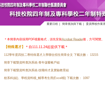
重要日程
|
簡章查詢與下載
|
委員學校作業
＊本簡章內容採用PDF檔案格式，須先安裝
Acrobat Reader
後，方可閱覽。
【特殊選才】
＊自111.11.24起提供下載＊
112學年度四技二專特殊選才入學聯合招生簡章全文
下載次數：
13215
簡章下載暨資料查詢系統-青年儲蓄帳戶組
簡章下載暨資料查詢系統-技職特才及實驗教育組
校系科(組)、學程資料檔_輔導考生用
(Excel檔)
下載次數：
1097