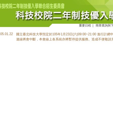
重要日程
|
簡章查詢與
105.01.22
國立臺北科技大學預定於105年1月23日(六)09:00~21:00 進
連線將會中斷，本會線上各系統亦將暫停提供服務。造成不便敬請