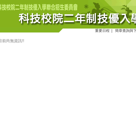
重要日程
|
簡章查詢與
目前尚無資訊!!