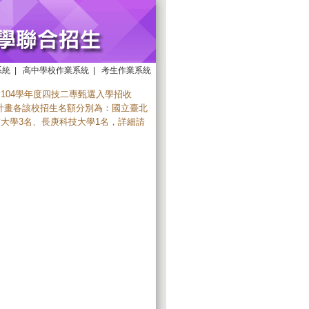
系統
|
高中學校作業系統
|
考生作業系統
， 104學年度四技二專甄選入學招收
計畫各該校招生名額分別為：國立臺北
大學3名、長庚科技大學1名，詳細請