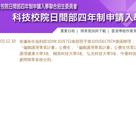
重要日程
|
簡章查詢與下載
|
委員學校作業
103.12.19
依據衛生福利部103年10月7日衛部照字第1031561797A號函辦理
『偏鄉護理菁英計畫』公費生，『偏鄉護理菁英計畫』公費生培育
護理健康大學3名、輔英科技大學3名、弘光科技大學3名、中臺科技
參閱簡章各校分則。