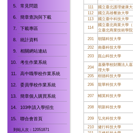
常見問題
111
國立臺北護理健康大
112
國立高雄餐旅大學
簡章查詢與下載
113
國立臺中科技大學
國立臺北商業大學（
114
下載專區
立臺北商業技術學院
201
朝陽科技大學
統計資料
202
南臺科技大學
相關網站連結
203
崑山科技大學
考生作業系統
嘉藥學校財團法人嘉
204
理大學
高中職學校作業系統
205
樹德科技大學
委員學校作業系統
206
龍華科技大學
簡章個人購買系統
207
輔英科技大學
103申請入學招生
208
明新科技大學
聯合會首頁
209
弘光科技大學
210
健行科技大學
到站人次：12051871
211
正修科技大學