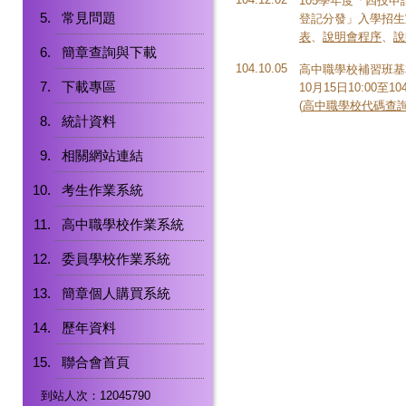
105學年度「四技
常見問題
登記分發」入學招生宣
表
、
說明會程序
、
說
簡章查詢與下載
104.10.05
高中職學校補習班基
下載專區
10月15日10:00至10
(
高中職學校代碼查
統計資料
相關網站連結
考生作業系統
高中職學校作業系統
委員學校作業系統
簡章個人購買系統
歷年資料
聯合會首頁
到站人次：12045790