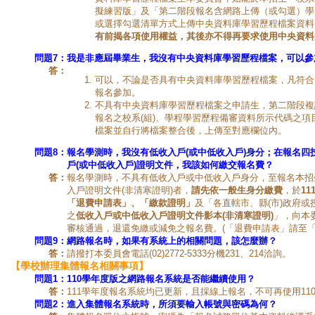
擬練習版」及「第二階段報名含網路上傳（或勾選）學
或選擇勾選清單方式上傳中央資料庫學習歷程檔案資料
有前揭各項使用權益，其後亦不得再要求使用中央資料
問題7：
我是非應屆畢業生，我沒有中央資料庫學習歷程檔案，可以參
答：
可以，不論是否具有中央資料庫學習歷程檔案，凡符合
報名參加。
不具有中央資料庫學習歷程檔案之申請生，第二階段複
報名之校系(組)、學程學習歷程備審資料所示代碼之項
檔案並自行將檔案整合後，上傳至對應欄位內。
問題8：
報名學測時，我沒有低收入戶(或中低收入戶)身分；在報名四
戶(或中低收入戶)證明文件，我該如何繳交報名費？
答：
報名學測時，不具有低收入戶或中低收入戶身分，至報名本招
入戶證明文件(非清寒證明)者，
請先依一般生身分繳費
，於
1
「退費申請表」、「繳款證明」
及「各直轄市、縣(市)政府或
之
低收入戶或中低收入戶證明文件影本(非清寒證明)
」，向本
審核通過，退還免繳或減免之報名費。(「退費申請表」請至「
問題9：
網路報名時，如果有系統上的相關問題，該怎麼辦？
答：
請撥打本委員會電話(02)2772-5333分機231、214洽詢。
【學校辦理集體報名相關事項】
問題1：
110學年度版之網路報名系統是否能繼續使用？
答：
111學年度報名系統均已更新，且採線上報名，不可再使用11
問題2：
進入集體報名系統時，所須要輸入帳號與密碼為何？