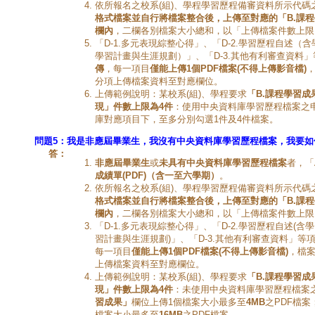
依所報名之校系(組)、學程學習歷程備審資料所示代碼
格式檔案並自行將檔案整合後，上傳至對應的「
B.
課程
欄內
，二欄各別檔案大小總和，以「上傳檔案件數上限」
「D-1.多元表現綜整心得」、「D-2.學習歷程自述
學習計畫與生涯規劃）」、「D-3.其他有利審查資料
傳
，每一項目
僅能上傳
1
個
PDF
檔案
(
不得上傳影音檔
)
分項上傳檔案資料至對應欄位。
上傳範例說明：某校系(組)、學程要求
「
B.
課程學習成
現」件數上限為
4
件
：使用中央資料庫學習歷程檔案之
庫對應項目下，至多分別勾選1件及4件檔案。
問題5：
我是非應屆畢業生，我沒有中央資料庫學習歷程檔案，我要如
答：
非應屆畢業生
或
未具有中央資料庫學習歷程檔案
者，「
成績單
(PDF)
（含一至六學期）
。
依所報名之校系(組)、學程學習歷程備審資料所示代碼
格式檔案並自行將檔案整合後，上傳至對應的「
B.
課程
欄內
，二欄各別檔案大小總和，以「上傳檔案件數上限」
「D-1.多元表現綜整心得」、「D-2.學習歷程自述(
習計畫與生涯規劃)」、「D-3.其他有利審查資料」等
每一項目
僅能上傳
1
個
PDF
檔案
(
不得上傳影音檔
)
，檔
上傳檔案資料至對應欄位。
上傳範例說明：某校系(組)、學程要求
「
B.
課程學習成
現」件數上限為
4
件
：未使用中央資料庫學習歷程檔案
習成果」
欄位上傳1個檔案大小最多至
4MB
之PDF檔案
檔案大小最多至
16MB
之PDF檔案。