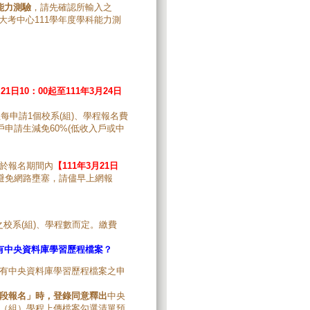
能力測驗
，請先確認所輸入之
考中心111學年度學科能力測
21日10：00起至111年3月24日
每申請1個校系(組)、學程報名費
申請生減免60%(低收入戶或中
。
於報名期間內
【111年3月21日
為避免網路壅塞，請儘早上網報
校系(組)、學程數而定。繳費
。
有中央資料庫學習歷程檔案？
有中央資料庫學習歷程檔案之申
段報名」時，登錄同意釋出
中央
（組）學程上傳檔案勾選清單預