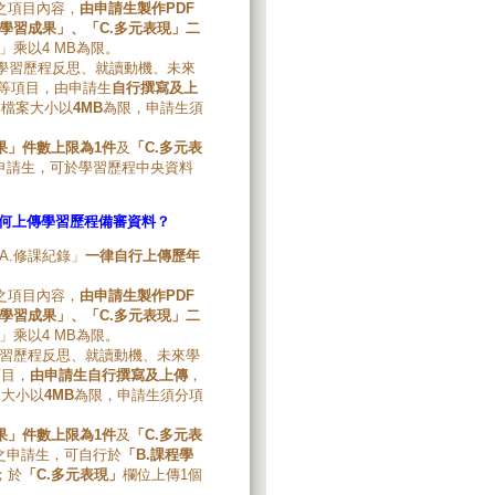
之項目內容，
由申請生製作
PDF
學習成果」、「
C.
多元表現」二
乘以4 MB為限。
（含學習歷程反思、就讀動機、未來
」等項目，由申請生
自行撰寫及上
，檔案大小以
4MB
為限，申請生須
果」件數上限為
1
件
及
「
C.
多元表
申請生，可於學習歷程中央資料
何上傳學習歷程備審資料？
A.修課紀錄」
一律自行上傳歷年
之項目內容，
由申請生製作
PDF
學習成果」、「
C.
多元表現」二
乘以4 MB為限。
含學習歷程反思、就讀動機、未來學
項目，
由申請生自行撰寫及上傳
，
案大小以
4MB
為限，申請生須分項
果」件數上限為
1
件
及
「
C.
多元表
之申請生，可自行於
「
B.課程學
；於
「
C.多元表現」
欄位上傳1個