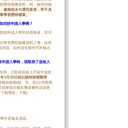
習歷程備審資料」時，檢視預擬
；
逾期或未勾選同意者，即不具
庫學習歷程檔案。
加四技申請入學嗎？
四技申請入學申請資格者，皆可
試學習歷程備審資料上傳，依所
目內容，由申請生製作PDF格式
技申請入學時，我取得了低收入
生時，已取得低收入戶或中低收
11年3月30日前以限時掛號郵寄
授權由各鄉(鎮、市、區)公所開具
委員會提出報名費退費申請並經
下載專區」下載)
0學年度報名系統。