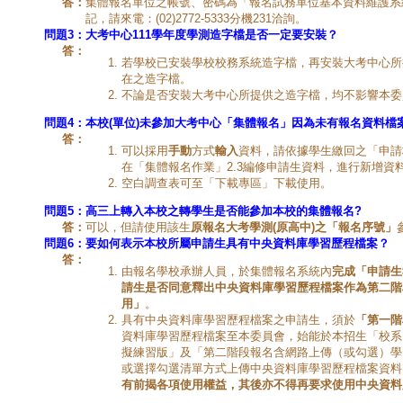
答：
集體報名單位之帳號、密碼為「報名試務單位基本資料維護系
記，請來電：(02)2772-5333分機231洽詢。
問題3
：
大考中心111學年度學測造字檔是否一定要安裝？
答：
若學校已安裝學校校務系統造字檔，再安裝大考中心所
在之造字檔。
不論是否安裝大考中心所提供之造字檔，均不影響本委
問題4：
本校(單位)未參加大考中心「集體報名」因為未有報名資料檔
答：
可以採用
手動
方式
輸入
資料，請依據學生繳回之「申請
在「集體報名作業」2.3編修申請生資料，進行新增資
空白調查表可至「下載專區」下載使用。
問題5：
高三上轉入本校之轉學生是否能參加本校的集體報名?
答：
可以，但請使用該生
原報名大考學測(原高中)之「報名序號」
問題6：
要如何表示本校所屬申請生具有中央資料庫學習歷程檔案？
答：
由報名學校承辦人員，於集體報名系統內
完成「申請生
請生是否同意釋出中央資料庫學習歷程檔案作為第二階
用」
。
具有中央資料庫學習歷程檔案之申請生，須於
「第一階
資料庫學習歷程檔案至本委員會，始能於本招生「校系
擬練習版」及「第二階段報名含網路上傳（或勾選）學
或選擇勾選清單方式上傳中央資料庫學習歷程檔案資料
有前揭各項使用權益，其後亦不得再要求使用中央資料