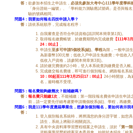
答：
欲參加本招生之申請生，
必須先參加大考中心111學年度學科
「身分證統一編號」、「學科能力測驗應試號碼」是否與報名大
驗的號碼相同。
問題4：
我要如何報名四技申請入學？
答：
請依系統順序，完成報名程序：
自我審查是否符合申請資格(請詳閱本簡章第1頁)。
取得報名繳費帳號，於繳費期間內完成繳費
【111年3月
24：00止】
。
申請生
至多可申請
5
個校系
(
組
)
、學程
為限，一般申請生
為新臺幣100元整；低收入戶申請生免繳費；中低收入戶
低收入戶資格，請參閱本簡章第3頁)。
請於繳完費後約2小時，登入本系統查詢繳費是否入帳
完成繳交報名費後，即可進行個別報名。網路報名系統
10：00起至111年3月25日17：00止】
24小時開放，
名，逾時概不受理。
問題5：
報名費能夠繳幾次？能補繳嗎？
答：
報名費只能繳1次
，不能補繳；第一階段報名費依申請生申請之
前，請一定要先仔細考慮要申請幾個校系(組)、學程，再繳費
問題6：
我是111學年度應屆畢業生，想參加個別報名，要如何表示我
答：
登入個別報名系統時，將辨識您的身分證字號，如您具
請生，系統上將顯示相關資訊。
具有中央資料庫學習歷程檔案之申請生，須於
「第一階
資料庫學習歷程檔案至本委員會，始能於本招生「校系