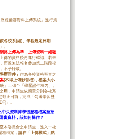
習歷程備審資料上傳系統」進行第
依各校系
(
組
)
、學程規定日期
」。
網路上傳為準，上傳資料一經確
上傳的資料後再進行確認。若未
，而致無法報名參加第二階段複
，不予錄取。
學歷證件」
作為各校資格審查之
案
(
不得上傳影音檔
)
，檔案大小
統」上傳至「學歷證件欄內」。
之用，申請生依簡章分則各校系
定截止日前，完成「勾選學習歷
F)」。
出中央資料庫學習歷程檔案至招
備審資料，該如何操作？
至本委員會之申請生，進入一校
歷程檔案，
請在「上傳模式」點