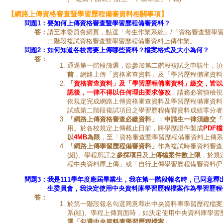
【網路上傳資格審查暨學習歷程備審資料相關事項】
問題1
：
要如何上傳資格審查暨學習歷程備審資料？
答：
請至本委員會網頁，點選「考生作業系統」/「資格審查暨學
二階段複試資格審查暨學習歷程備審資料上傳作業。
問題2：
如何知道各校需要上傳哪些資料？檔案格式及大小為何？
答：
通過第一階段篩選，欲參加第二階段複試之申請生，須
前
，網路上傳「資格審查資料」及「學習歷程備審資料
「
資格審查資料」及「學習歷程備審資料」繳交，皆以
認後，一律不得以任何理由要求修改
，請務必審慎檢視
依規定完成網路上傳資格審查資料及學習歷程備審資料
試或第二階段複試項目之學習歷程備審資料成績零分者
「網路上傳資格審查必繳資料」
：
申請生一律須繳交「
用。於各校規定上傳截止日前，將學歷證件製成
PDF
檔
以
4MB
為限
，至「資格審查暨學習歷程備審資料上傳系
「網路上傳學習歷程備審資料」
作為複試時審資料審查
(組)、學程所訂之
參採項目
及
上傳檔案件數上限
，於規
程中央資料庫上傳」或「自行上傳學習歷程備審資料(PD
問題3：
我是111學年度應屆畢業生，我在第一階段報名時，已同意釋
生委員會，我決定使用中央資料庫學習歷程檔案作為學習歷程
答：
於第一階段報名勾選同意釋出中央資料庫學習歷程檔案
系(組)、學程上傳頁面時，如決定使用中央資料庫學習
選「勾選中央資料庫學習歷程檔案」
。