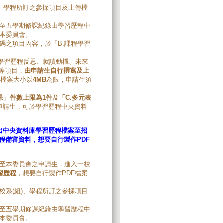
)、學程所訂之參採項目及上傳檔
至五學期修課紀錄由學習歷程中
本委員會。
碼之項目內容，於「B.課程學習
（含學習歷程反思、就讀動機、未來
」等項目，
由申請生自行撰寫及上
，檔案大小以
4MB
為限，申請生須
果」件數上限為
1
件
及
「
C.
多元表
申請生，可於學習歷程中央資料
出中央資料庫學習歷程檔案至招
程備審資料，想要自行製作PDF
至本委員會之申請生，進入一校
習歷程
，想要自行製作PDF檔案
校系(組)、學程所訂之參採項目
至五學期修課紀錄由學習歷程中
本委員會。