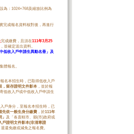
為：1024×768及縮放比例為
實完成報名資料核對後，再進行
止
完成繳費，且須在
111年3月25
，並確定送出資料。
中低收入戶申請生異動名冊」及
集體報名。
至報名本招生時，已取得低收入戶
誤，留存證明文件影本
，並於報
寄低收入戶或中低收入戶申請生
收入戶身分，至報名本招生時，已
請先依一般生身分繳費
，於
111年
明」
及「各直轄市、縣(市)政府或
入戶證明文件影本
(非清寒證
，退還免繳或減免之報名費。