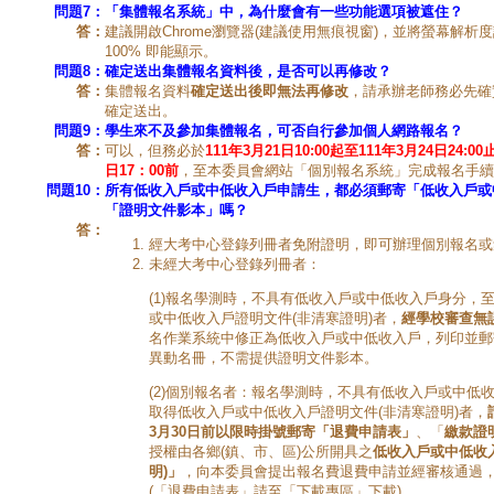
問題7
：
「集體報名系統」中，為什麼會有一些功能選項被遮住？
答：
建議開啟Chrome瀏覽器(建議使用無痕視窗)，並將螢幕解析度設
100% 即能顯示。
問題8：
確定送出集體報名資料後，是否可以再修改？
答：
集體報名資料
確定送出後即無法再修改
，請承辦老師務必先確
確定送出。
問題9：
學生來不及參加集體報名，可否自行參加個人網路報名？
答：
可以，但務必於
111年3月21日10:00起至111年3月24日24:00
日17：00前
，至本委員會網站「個別報名系統」完成報名手續
問題10：
所有低收入戶或中低收入戶申請生，都必須郵寄「低收入戶或
「證明文件影本」嗎？
答：
經大考中心登錄列冊者免附證明，即可辦理個別報名或
未經大考中心登錄列冊者：
(1)報名學測時，不具有低收入戶或中低收入戶身分，
或中低收入戶證明文件(非清寒證明)者，
經學校審查無
名作業系統中修正為低收入戶或中低收入戶，列印並郵
異動名冊，不需提供證明文件影本。
(2)個別報名者：報名學測時，不具有低收入戶或中低
取得低收入戶或中低收入戶證明文件(非清寒證明)者，
3月30日前以限時掛號郵寄「退費申請表」
、「
繳款證
授權由各鄉(鎮、市、區)公所開具之
低收入戶或中低收
明)」
，向本委員會提出報名費退費申請並經審核通過
(「退費申請表」請至「下載專區」下載)