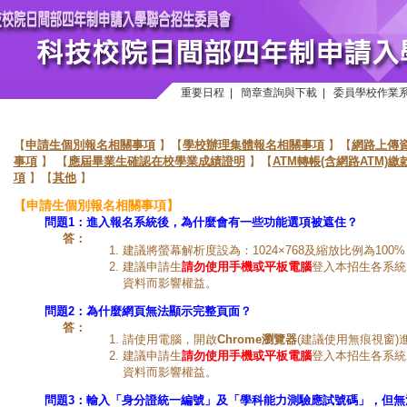
重要日程
|
簡章查詢與下載
|
委員學校作業
【
申請生個別報名相關事項
】【
學校辦理集體報名相關事項
】【
網路上傳
事項
】 【
應屆畢業生確認在校學業成績證明
】【
ATM轉帳(含網路ATM)
項
】【
其他
】
【申請生個別報名相關事項】
問題1：
進入報名系統後，為什麼會有一些功能選項被遮住？
答：
建議將螢幕解析度設為：1024×768及縮放比例為100
建議申請生
請勿使用手機或平板電腦
登入本招生各系統
資料而影響權益。
問題2：
為什麼網頁無法顯示完整頁面？
答：
請使用電腦，開啟
Chrome
瀏覽器
(建議使用無痕視窗)
建議申請生
請勿使用手機或平板電腦
登入本招生各系統
資料而影響權益。
問題3：
輸入「身分證統一編號」及「學科能力測驗應試號碼」，但無