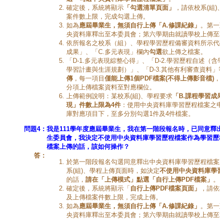
確定後，系統將顯示
「勾選清單頁面」
，請依校系(組
案件數上限，完成勾選上傳。
如為
應屆畢業生，無須自行上傳「
A.
修課紀錄」
。第一
央資料庫釋出至本委員會；第六學期由就讀學校上傳至
依所報名之校系（組）、學程學習歷程備審資料所示代
成果」、「C.多元表現」欄內
勾選
欲上傳之檔案。
「D-1.多元表現綜整心得」、「D-2.學習歷程自述
學習計畫與生涯規劃）」、「D-3.其他有利審查資料
傳
，每一項目
僅能上傳
1
個
PDF
檔案
(
不得上傳影音檔
)
分項上傳檔案資料至對應欄位。
上傳範例說明：某校系(組)、學程要求
「
B.
課程學習成
現」件數上限為
4
件
：使用中央資料庫學習歷程檔案之
庫對應項目下，至多分別勾選1件及4件檔案。
問題4：
我是111學年度應屆畢業生，我在第一階段報名時，已同意釋
生委員會，我決定不使用中央資料庫學習歷程檔案作為學習歷
檔案上傳的話，該如何操作？
答：
於第一階段報名勾選同意釋出中央資料庫學習歷程檔案
系(組)、學程上傳頁面時，如決定
不使用中央資料庫學
的話，
請在「上傳模式」點選「自行上傳
PDF
檔案」
。
確定後，系統將顯示「
自行上傳
PDF
檔案頁面」
，請依
及上傳檔案件數上限，完成上傳。
如為
應屆畢業生，無須自行上傳「
A.
修課紀錄」
。第一
央資料庫釋出至本委員會；第六學期由就讀學校上傳至