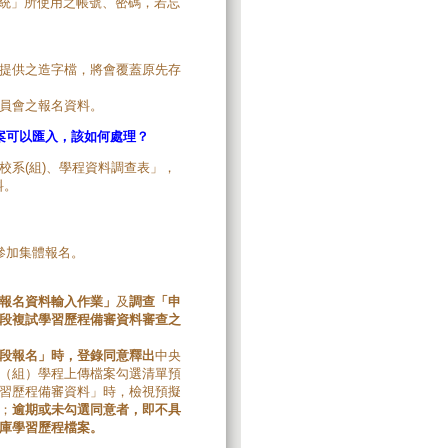
統」所使用之帳號、密碼，若忘
提供之造字檔，將會覆蓋原先存
員會之報名資料。
案可以匯入，該如何處理？
校系(組)、學程資料調查表」，
料。
參加集體報名。
報名資料輸入作業」
及
調查「申
段複試學習歷程備審資料審查之
段報名」時，登錄同意釋出
中央
（組）學程上傳檔案勾選清單預
習歷程備審資料」時，檢視預擬
；
逾期或未勾選同意者，即不具
庫學習歷程檔案。