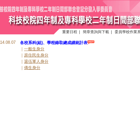
重要日程
|
簡章查詢與下載
|
委員學校作業
114.08.07
各校系科(組)、學程錄取總成績統計表
｜
一般生身分
｜
原住民生身分
｜
退伍軍人身分
｜
僑生身分